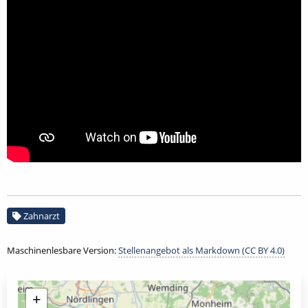
Zahnarzt
Maschinenlesbare Version:
Stellenangebot als Markdown (CC BY 4.0)
+