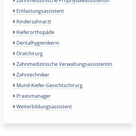
Zahnmedizinische Prophylaxeassistentin
Entlastungsassistent
Kinderzahnarzt
Kieferorthopäde
Dentalhygienikerin
Oralchirurg
Zahnmedizinische Verwaltungsassistentin
Zahntechniker
Mund-Kiefer-Gesichtschirurg
Praxismanager
Weiterbildungsassistent