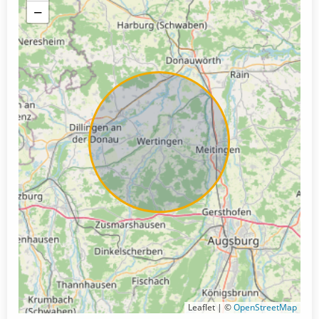
−
Leaflet | ©
OpenStreetMap