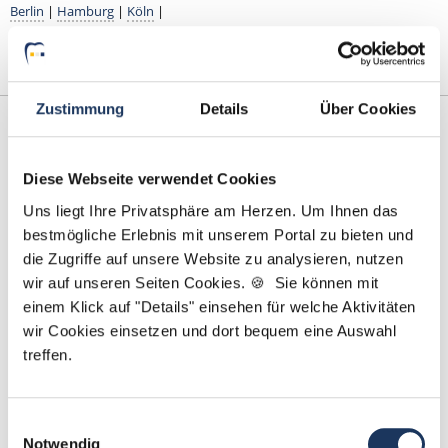
Berlin
|
Hamburg
|
Köln
|
Zustimmung
Details
Über Cookies
Diese Webseite verwendet Cookies
Uns liegt Ihre Privatsphäre am Herzen. Um Ihnen das
bestmögliche Erlebnis mit unserem Portal zu bieten und
die Zugriffe auf unsere Website zu analysieren, nutzen
wir auf unseren Seiten Cookies. 🍪 Sie können mit
Sarah Grützmacher
einem Klick auf "Details" einsehen für welche Aktivitäten
wir Cookies einsetzen und dort bequem eine Auswahl
Ansprechpartnerin
treffen.
Gerne helfe ich Ihnen dabei, eine neue Stelle in
einer Zahnarztpraxis zu finden. Kontaktieren Sie
Einwilligungsauswahl
mich gerne, wenn Sie Fragen zu unserem Service
Notwendig