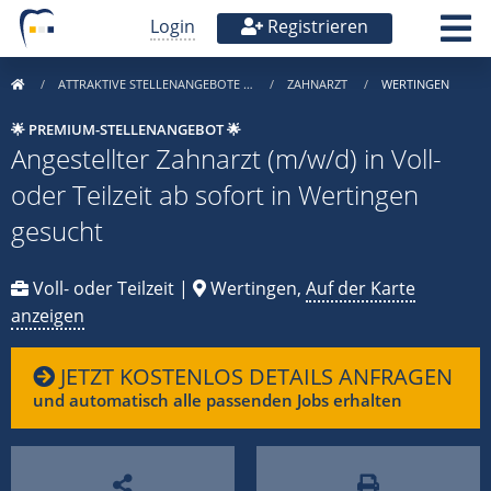
Login
Registrieren
ATTRAKTIVE STELLENANGEBOTE …
ZAHNARZT
WERTINGEN
🌟 PREMIUM-STELLENANGEBOT 🌟
Angestellter Zahnarzt (m/w/d) in Voll-
oder Teilzeit ab sofort in Wertingen
gesucht
Voll- oder Teilzeit |
Wertingen,
Auf der Karte
anzeigen
JETZT KOSTENLOS DETAILS ANFRAGEN
und automatisch alle passenden Jobs erhalten