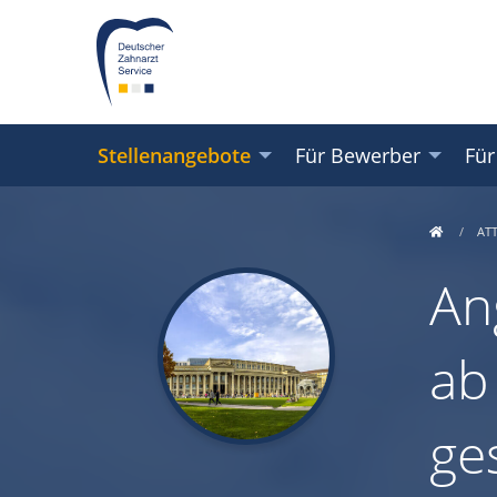
Stellenangebote
Für Bewerber
Für
AT
An
ab
ge