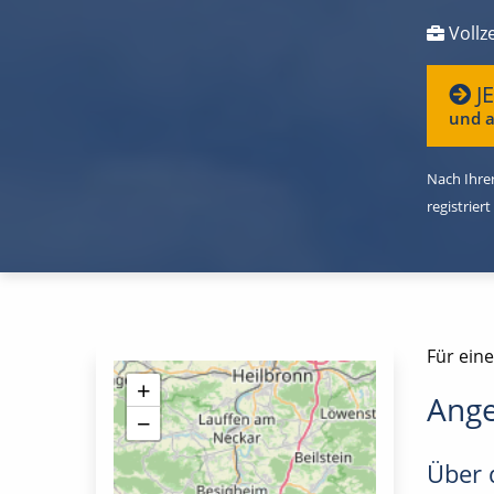
Vollze
J
und a
Nach Ihrer
registriert
Für eine
+
Ange
−
Über d