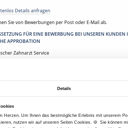
tenlos Details anfragen
ehen Sie von Bewerbungen per Post oder E-Mail ab.
SETZUNG FÜR EINE BEWERBUNG BEI UNSEREN KUNDEN I
HE APPROBATION
tscher Zahnarzt Service
tpraxis Stuttgart-Zuffenhausen
tuttgart-Zuffenhausen
Details
Jetzt kostenlos Details anfragen
Cookies
am Herzen. Um Ihnen das bestmögliche Erlebnis mit unserem Port
Momentan interessieren sich
3 Besucher
für
Stellenangebote als
Zahnarzt
.
ieren, nutzen wir auf unseren Seiten Cookies. 🍪 Sie können mit