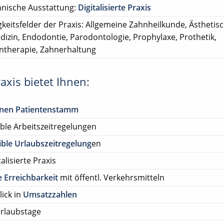
nische Ausstattung:
Digitalisierte Praxis
gkeitsfelder der Praxis: Allgemeine Zahnheilkunde, Ästhetis
izin, Endodontie, Parodontologie, Prophylaxe, Prothetik,
ntherapie, Zahnerhaltung
axis bietet Ihnen:
enen Patientenstamm
ible Arbeitszeitregelungen
ible Urlaubszeitregelung
en
talisierte Praxis
 Erreichbarkeit
mit öffentl. Verkehrsmitteln
lick in
Umsatzzahlen
rlaubstage