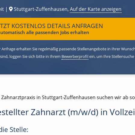
it |
Stuttgart-Zuffenhausen,
Auf der Karte anzeigen
ETZT KOSTENLOS DETAILS ANFRAGEN
utomatisch alle passenden Jobs erhalten
 Anfrage erhalten Sie regelmäßig passende Stellenangebote in Ihrer Wunschr
 sind, loggen Sie sich bitte in Ihrem
Bewerberprofil
ein, um Ihre Stellensuche
 Zahnarztpraxis in Stuttgart-Zuffenhausen suchen wir ab so
stellter Zahnarzt (m/w/d) in Vollzei
ie Stelle: