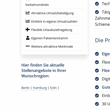
Tech
Verkehrsmitteln
Täti
Attraktive Umsatzbeteiligung
Zahnmed
Einblick in eigene Umsatzzahlen
Schiene
Flexible Urlaubszeitregelung
Eigenen Patientenstamm
Die Pr
Weitere attraktive Merkmale
Eig
Flex
Hier finden Sie aktuelle
Stellenangebote in Ihrer
Flex
Wunschregion:
Digi
Gute
Berlin
|
Hamburg
|
Köln
|
Einb
30 U