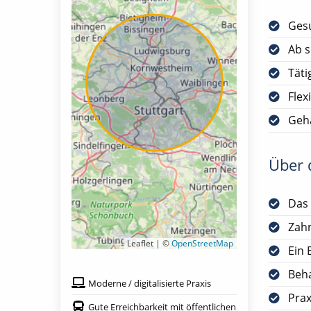
Gesu
Ab s
Täti
Flex
Geha
Über d
Das 
Zah
Leaflet | ©
OpenStreetMap
Ein 
Beha
Moderne / digitalisierte Praxis
Prax
Gute Erreichbarkeit mit öffentlichen