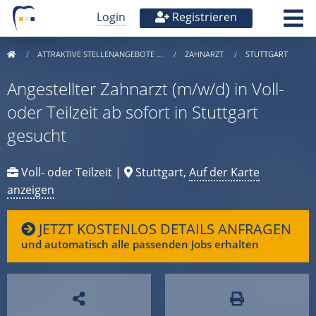
Login
Registrieren
ATTRAKTIVE STELLENANGEBOTE …
ZAHNARZT
STUTTGART
Angestellter Zahnarzt (m/w/d) in Voll-
oder Teilzeit ab sofort in Stuttgart
gesucht
Voll- oder Teilzeit |
Stuttgart,
Auf der Karte
anzeigen
JETZT KOSTENLOS DETAILS ANFRAGEN
und automatisch alle passenden Jobs erhalten