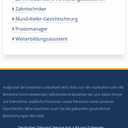
Zahntechniker
Mund-Kiefer-Gesichtschirurg
Praxismanager
Weiterbildungsassistent
Aufgrund der besseren Lesbarkeit wird stets nur die maskuline oder die
feminine Form verwendet; selbstredend beziehen wir uns dabei immer
auf männliche, weibliche Personen sowie Personen eines anderen
Geschlechts. Bitte beachten auch Sie die geltenden gesetzlichen
Bestimmungen des AGG.
Deutscher Zahnarzt Service
hat
4,83
von
5
Sternen