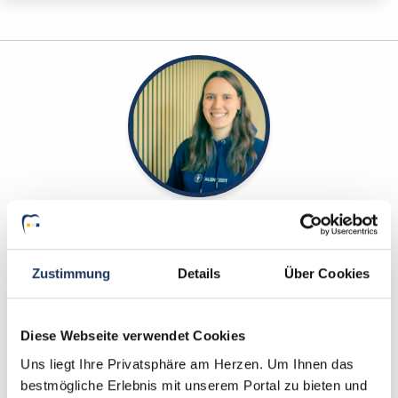
Yanina Weilemann
Ansprechpartner
Zustimmung
Details
Über Cookies
Ich unterstütze Sie dabei, die richtige
Zahnarztpraxis für Ihren nächsten Karriereschritt zu
finden. Bei Fragen rund um Ihre Bewerbung oder
Diese Webseite verwendet Cookies
unsere Stellenangebote: Melden Sie sich einfach!
Uns liegt Ihre Privatsphäre am Herzen. Um Ihnen das
bestmögliche Erlebnis mit unserem Portal zu bieten und