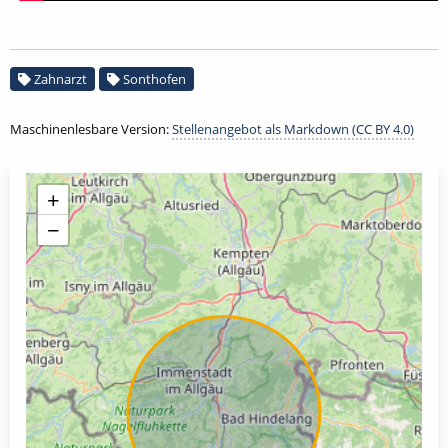
Zahnarzt
Sonthofen
Maschinenlesbare Version:
Stellenangebot als Markdown (CC BY 4.0)
+
−