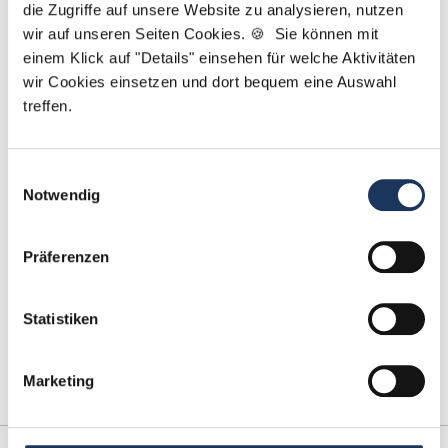
Jetzt zur kostenlosen Stellenanfrage
die Zugriffe auf unsere Website zu analysieren, nutzen
wir auf unseren Seiten Cookies. 🍪 Sie können mit
einem Klick auf "Details" einsehen für welche Aktivitäten
Kontakt
wir Cookies einsetzen und dort bequem eine Auswahl
treffen.
Tel.: +49 (0) 521 / 911 730 42
Fax: +49 (0) 521 / 911 730 41
bewerbung@dzas.de
Einwilligungsauswahl
Notwendig
Präferenzen
Statistiken
Marketing