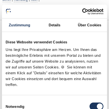
Zustimmung
Details
Über Cookies
Diese Webseite verwendet Cookies
Uns liegt Ihre Privatsphäre am Herzen. Um Ihnen das
bestmögliche Erlebnis mit unserem Portal zu bieten und
die Zugriffe auf unsere Website zu analysieren, nutzen
Robert Braun
wir auf unseren Seiten Cookies. 🍪 Sie können mit
einem Klick auf "Details" einsehen für welche Aktivitäten
Ansprechpartner
wir Cookies einsetzen und dort bequem eine Auswahl
treffen.
Ich unterstütze Sie gerne bei der Suche nach Ihrer
Traumstelle in Ihrer Wunschregion. Bei Fragen zu
unserem Service stehe ich Ihnen gerne zur
Einwilligungsauswahl
Notwendig
Verfügung.