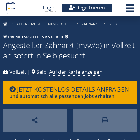
Login
Registrieren
ATTRAKTIVE STELLENANGEBOTE …
ZAHNARZT
SELB
🌟 PREMIUM-STELLENANGEBOT 🌟
Angestellter Zahnarzt (m/w/d) in Vollzeit
ab sofort in Selb gesucht
Vollzeit |
Selb,
Auf der Karte anzeigen
JETZT KOSTENLOS DETAILS ANFRAGEN
und automatisch alle passenden Jobs erhalten