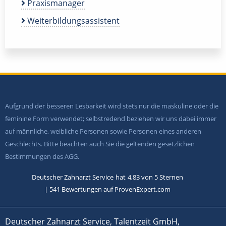
Praxismanager
Weiterbildungsassistent
Aufgrund der besseren Lesbarkeit wird stets nur die maskuline oder die
feminine Form verwendet; selbstredend beziehen wir uns dabei immer
auf männliche, weibliche Personen sowie Personen eines anderen
Geschlechts. Bitte beachten auch Sie die geltenden gesetzlichen
Bestimmungen des AGG.
Deutscher Zahnarzt Service
hat
4,83
von
5
Sternen
|
541
Bewertungen auf ProvenExpert.com
Deutscher Zahnarzt Service, Talentzeit GmbH,