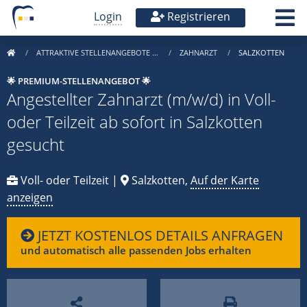
Login
Registrieren
ATTRAKTIVE STELLENANGEBOTE …
ZAHNARZT
SALZKOTTEN
🌟 PREMIUM-STELLENANGEBOT 🌟
Angestellter Zahnarzt (m/w/d) in Voll-
oder Teilzeit ab sofort in Salzkotten
gesucht
Voll- oder Teilzeit |
Salzkotten,
Auf der Karte
anzeigen
JETZT KOSTENLOS DETAILS ANFRAGEN
und automatisch alle passenden Jobs erhalten