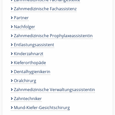
Zahnmedizinische Fachassistenz
Partner
Nachfolger
Zahnmedizinische Prophylaxeassistentin
Entlastungsassistent
Kinderzahnarzt
Kieferorthopäde
Dentalhygienikerin
Oralchirurg
Zahnmedizinische Verwaltungsassistentin
Zahntechniker
Mund-Kiefer-Gesichtschirurg