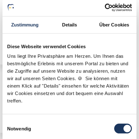
Zustimmung
Details
Über Cookies
Angestellter Zahnarzt (m/w/d) in Voll- oder Teilzeit
ab sofort in Salzgitter
Diese Webseite verwendet Cookies
Uns liegt Ihre Privatsphäre am Herzen. Um Ihnen das
bestmögliche Erlebnis mit unserem Portal zu bieten und
die Zugriffe auf unsere Website zu analysieren, nutzen
wir auf unseren Seiten Cookies. 🍪 Sie können mit
🌟 PREMIUM-STELLENANGEBOT 🌟
einem Klick auf "Details" einsehen für welche Aktivitäten
Angestellter Zahnarzt (m/w/d) in Voll- oder Teilzeit
wir Cookies einsetzen und dort bequem eine Auswahl
ab sofort in Lengede
treffen.
Einwilligungsauswahl
Notwendig