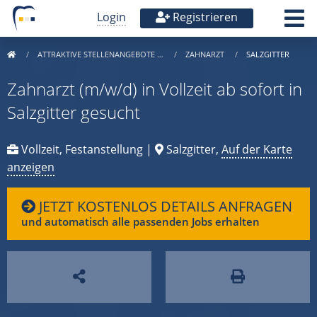
Login
Registrieren
ATTRAKTIVE STELLENANGEBOTE …
ZAHNARZT
SALZGITTER
Zahnarzt (m/w/d) in Vollzeit ab sofort in
Salzgitter gesucht
Vollzeit, Festanstellung |
Salzgitter,
Auf der Karte
anzeigen
JETZT KOSTENLOS DETAILS ANFRAGEN
und automatisch alle passenden Jobs erhalten