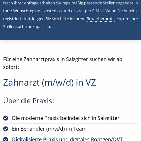
Nach Ihrer Anfrage erhalten Sie regelmäßig passende Stellenangebote in
Ihrer Wunschregion - kostenlos und diskret per E-Mail. Wenn Sie bereits
registriert sind, loggen Sie sich bitte in Ihrem
Bewerberprofil
ein, um Ihre
Stellensuche anzupassen.
Für eine Zahnarztpraxis in Salzgitter suchen wir ab
sofort:
Zahnarzt (m/w/d) in VZ
Über die Praxis:
Die moderne Praxis befindet sich in Salzgitter
Ein Behandler (m/w/d) im Team
Digitalisierte Praxis
und digitales Röntgen/
DVT