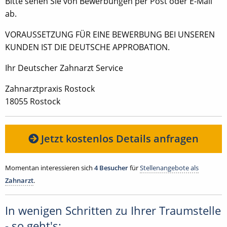
Bitte sehen Sie von Bewerbungen per Post oder E-Mail
ab.
VORAUSSETZUNG FÜR EINE BEWERBUNG BEI UNSEREN
KUNDEN IST DIE DEUTSCHE APPROBATION.
Ihr Deutscher Zahnarzt Service
Zahnarztpraxis Rostock
18055 Rostock
Jetzt kostenlos Details anfragen
Momentan interessieren sich
4 Besucher
für
Stellenangebote als
Zahnarzt
.
In wenigen Schritten zu Ihrer Traumstelle
- so geht's: