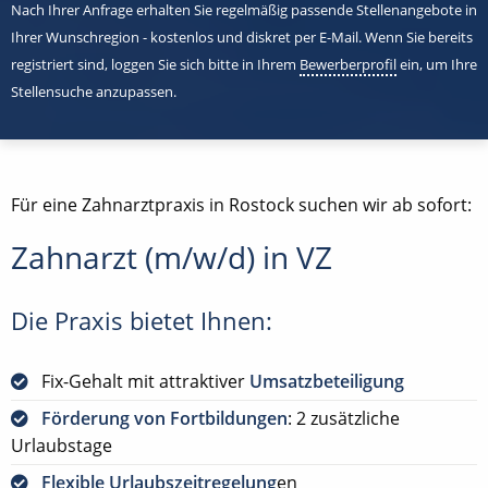
Nach Ihrer Anfrage erhalten Sie regelmäßig passende Stellenangebote in
Ihrer Wunschregion - kostenlos und diskret per E-Mail. Wenn Sie bereits
registriert sind, loggen Sie sich bitte in Ihrem
Bewerberprofil
ein, um Ihre
Stellensuche anzupassen.
Für eine Zahnarztpraxis in Rostock suchen wir ab sofort:
Zahnarzt (m/w/d) in VZ
Die Praxis bietet Ihnen:
Fix-Gehalt mit attraktiver
Umsatzbeteiligung
Förderung von Fortbildungen
: 2 zusätzliche
Urlaubstage
Flexible Urlaubszeitregelung
en