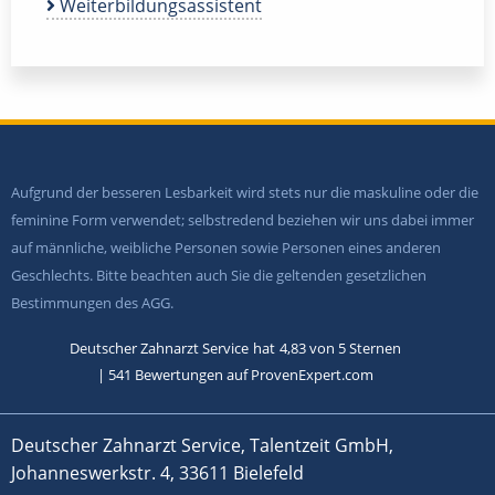
Weiterbildungsassistent
Aufgrund der besseren Lesbarkeit wird stets nur die maskuline oder die
feminine Form verwendet; selbstredend beziehen wir uns dabei immer
auf männliche, weibliche Personen sowie Personen eines anderen
Geschlechts. Bitte beachten auch Sie die geltenden gesetzlichen
Bestimmungen des AGG.
Deutscher Zahnarzt Service
hat
4,83
von
5
Sternen
|
541
Bewertungen auf ProvenExpert.com
Deutscher Zahnarzt Service, Talentzeit GmbH,
Johanneswerkstr. 4, 33611 Bielefeld