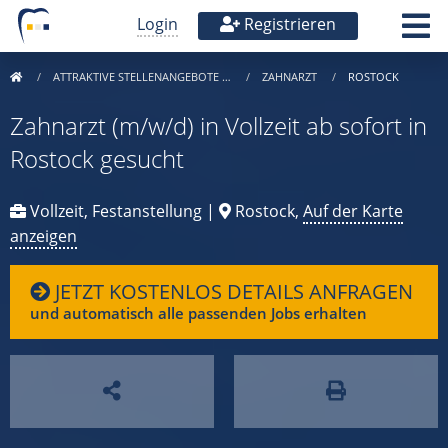
Login
Registrieren
ATTRAKTIVE STELLENANGEBOTE …
ZAHNARZT
ROSTOCK
Zahnarzt (m/w/d) in Vollzeit ab sofort in
Rostock gesucht
Vollzeit, Festanstellung |
Rostock,
Auf der Karte
anzeigen
JETZT KOSTENLOS DETAILS ANFRAGEN
und automatisch alle passenden Jobs erhalten