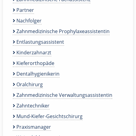
Partner
Nachfolger
Zahnmedizinische Prophylaxeassistentin
Entlastungsassistent
Kinderzahnarzt
Kieferorthopäde
Dentalhygienikerin
Oralchirurg
Zahnmedizinische Verwaltungsassistentin
Zahntechniker
Mund-Kiefer-Gesichtschirurg
Praxismanager