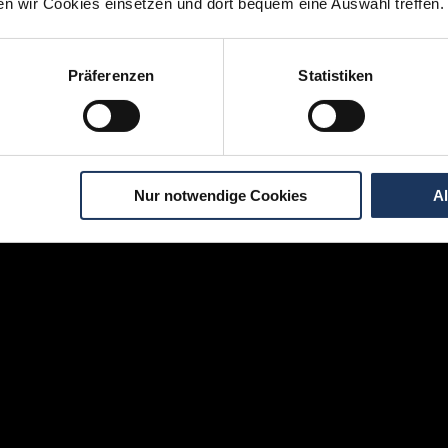
ten wir Cookies einsetzen und dort bequem eine Auswahl treffen.
Momentan interessieren sich
6 Besucher
für
Stellenangebote als
Zahnarzt
.
Präferenzen
Statistiken
igen Schritten zu Ihrer Traumstelle - so geh
Nur notwendige Cookies
A