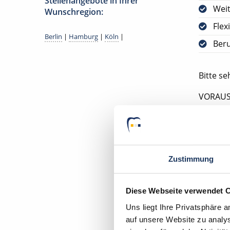
Stellenangebote in Ihrer
Weit
Wunschregion:
Flex
Berlin
|
Hamburg
|
Köln
|
Ber
Bitte s
VORAUS
DEUTSC
Ihr Deu
Zahnarz
Zustimmung
75177 P
Diese Webseite verwendet 
Uns liegt Ihre Privatsphäre 
auf unsere Website zu analys