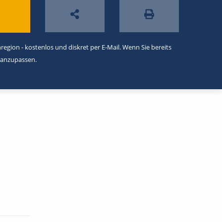
egion - kostenlos und diskret per E-Mail. Wenn Sie bereits
 anzupassen.