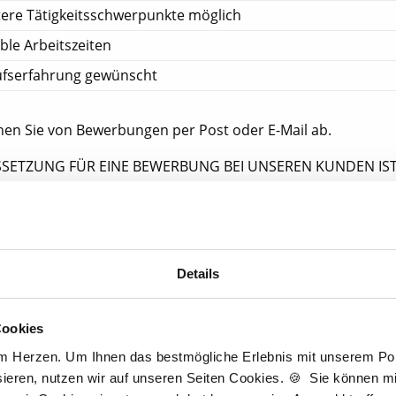
ere Tätigkeitsschwerpunkte möglich
ible Arbeitszeiten
ufserfahrung gewünscht
ehen Sie von Bewerbungen per Post oder E-Mail ab.
SETZUNG FÜR EINE BEWERBUNG BEI UNSEREN KUNDEN IST
HE APPROBATION.
tscher Zahnarzt Service
tpraxis Pforzheim
Details
forzheim
Cookies
am Herzen. Um Ihnen das bestmögliche Erlebnis mit unserem Port
Jetzt kostenlos Details anfragen
ieren, nutzen wir auf unseren Seiten Cookies. 🍪 Sie können mit