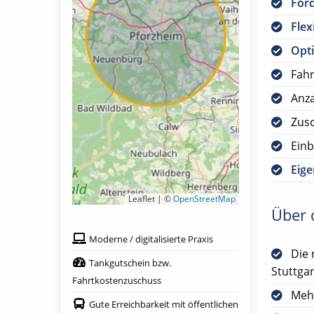
För
Flex
Opti
Fah
Anza
Zus
Einb
Eig
Leaflet | ©
OpenStreetMap
Über d
Moderne / digitalisierte Praxis
Die 
Tankgutschein bzw.
Stuttgar
Fahrtkostenzuschuss
Meh
Gute Erreichbarkeit mit öffentlichen