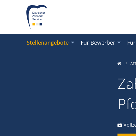
Stellenangebote
Für Bewerber
Für
AT
Za
Pf
Vollze