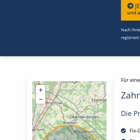
J
und a
Nach Ihrer
registriert
Für eine
+
Zahn
−
Die Pr
Fix-