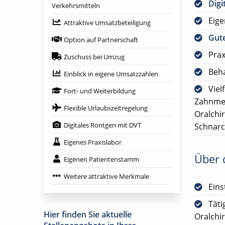
Digi
Verkehrsmitteln
Eig
Attraktive Umsatzbeteiligung
Gute
Option auf Partnerschaft
Prax
Zuschuss bei Umzug
Beha
Einblick in eigene Umsatzzahlen
Viel
Fort- und Weiterbildung
Zahnmed
Flexible Urlaubszeitregelung
Oralchi
Digitales Röntgen mit DVT
Schnarc
Eigenes Praxislabor
Über d
Eigenen Patientenstamm
Weitere attraktive Merkmale
Eins
Täti
Hier finden Sie aktuelle
Oralchi