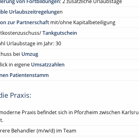
derung von Fortbildungen
: 2 zusätzliche Urlaubstage
ible Urlaubszeitregelung
en
on zur Partnerschaft
mit/ohne Kapitalbeteiligung
rtkostenzuschuss/
Tankgutschein
hl Urlaubstage im Jahr: 30
chuss bei
Umzug
lick in eigene
Umsatzzahlen
enen Patientenstamm
ie Praxis:
moderne Praxis befindet sich in Pforzheim zwischen Karlsr
t.
rere Behandler (m/w/d) im Team