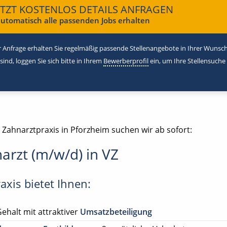
ETZT KOSTENLOS DETAILS ANFRAGEN
utomatisch alle passenden Jobs erhalten
 Anfrage erhalten Sie regelmäßig passende Stellenangebote in Ihrer Wunschr
 sind, loggen Sie sich bitte in Ihrem
Bewerberprofil
ein, um Ihre Stellensuche
 Zahnarztpraxis in Pforzheim suchen wir ab sofort:
arzt (m/w/d) in VZ
axis bietet Ihnen:
Gehalt mit attraktiver
Umsatzbeteiligung