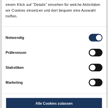
einem Klick auf "Details" einsehen für welche Aktivitäten
wir Cookies einsetzen und dort bequem eine Auswahl
treffen.
Einwilligungsauswahl
Notwendig
Sarah Grützmacher
Ansprechpartnerin
Präferenzen
Gerne helfe ich Ihnen dabei, eine neue Stelle in
einer Zahnarztpraxis zu finden. Kontaktieren Sie
Statistiken
mich gerne, wenn Sie Fragen zu unserem Service
haben.
Marketing
Jetzt zur kostenlosen Stellenanfrage
Alle Cookies zulassen
Kontakt