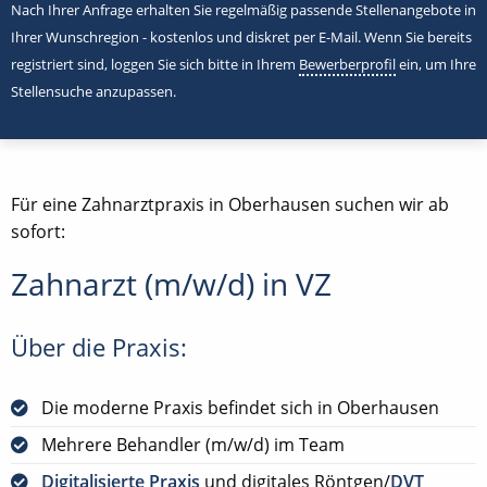
Nach Ihrer Anfrage erhalten Sie regelmäßig passende Stellenangebote in
Ihrer Wunschregion - kostenlos und diskret per E-Mail. Wenn Sie bereits
registriert sind, loggen Sie sich bitte in Ihrem
Bewerberprofil
ein, um Ihre
Stellensuche anzupassen.
Für eine Zahnarztpraxis in Oberhausen suchen wir ab
sofort:
Zahnarzt (m/w/d) in VZ
Über die Praxis:
Die moderne Praxis befindet sich in Oberhausen
Mehrere Behandler (m/w/d) im Team
Digitalisierte Praxis
und digitales Röntgen/
DVT