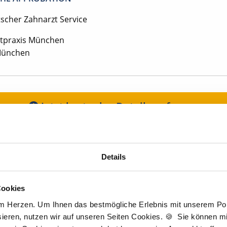
tscher Zahnarzt Service
tpraxis München
München
Jetzt kostenlos Details anfragen
Momentan interessieren sich
3 Besucher
für
Stellenangebote als
Zahnarzt
.
Details
igen Schritten zu Ihrer Traumstelle - so geh
Cookies
am Herzen. Um Ihnen das bestmögliche Erlebnis mit unserem Port
ieren, nutzen wir auf unseren Seiten Cookies. 🍪 Sie können mit