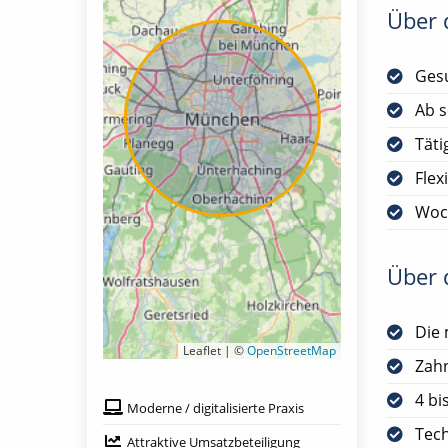
Über d
Gesu
Ab s
Täti
Flex
Woc
Über d
Die 
Leaflet | ©
OpenStreetMap
Zah
4 bi
Moderne / digitalisierte Praxis
Tech
Attraktive Umsatzbeteiligung