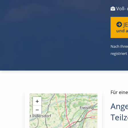
Voll- 
J
und a
Nach Ihrer
registriert
Für ein
+
Ange
−
Teilz