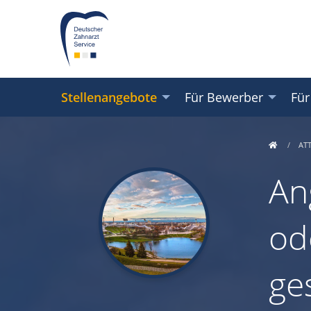
Stellenangebote
Für Bewerber
Für
AT
An
od
ge