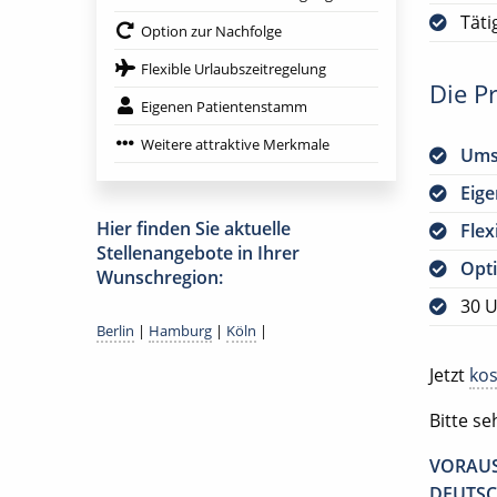
Täti
Option zur Nachfolge
Flexible Urlaubszeitregelung
Die Pr
Eigenen Patientenstamm
Weitere attraktive Merkmale
Ums
Eig
Hier finden Sie aktuelle
Flex
Stellenangebote in Ihrer
Opti
Wunschregion:
30 U
Berlin
|
Hamburg
|
Köln
|
Jetzt
kos
Bitte s
VORAUS
DEUTSC