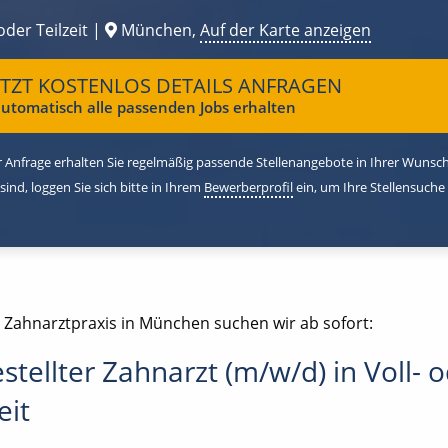
oder Teilzeit |
München,
Auf der Karte anzeigen
ETZT KOSTENLOS DETAILS ANFRAGEN
utomatisch alle passenden Jobs erhalten
 Anfrage erhalten Sie regelmäßig passende Stellenangebote in Ihrer Wunschr
 sind, loggen Sie sich bitte in Ihrem
Bewerberprofil
ein, um Ihre Stellensuche
e Zahnarztpraxis in München suchen wir ab sofort:
stellter Zahnarzt (m/w/d) in Voll- 
eit