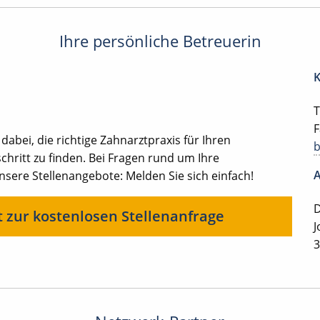
Ihre persönliche Betreuerin
K
T
F
 dabei, die richtige Zahnarztpraxis für Ihren
chritt zu finden. Bei Fragen rund um Ihre
A
ere Stellenangebote: Melden Sie sich einfach!
D
t zur kostenlosen Stellenanfrage
J
3