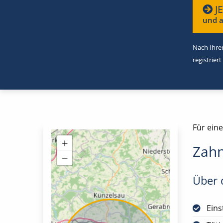
J
und a
Nach Ihrer
registriert
Für ein
+
Zahn
−
Über d
Eins