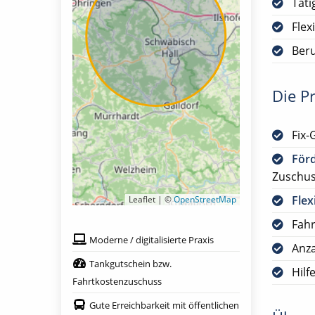
Täti
Flex
Ber
Die Pr
Fix-
För
Zuschus
Flex
Leaflet | ©
OpenStreetMap
Fah
Moderne / digitalisierte Praxis
Anza
Tankgutschein bzw.
Hilf
Fahrtkostenzuschuss
Gute Erreichbarkeit mit öffentlichen