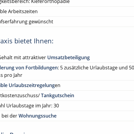
gkeitsbereich: Kieferorthopädie
ible Arbeitszeiten
ufserfahrung gewünscht
axis bietet Ihnen:
Gehalt mit attraktiver
Umsatzbeteiligung
derung von Fortbildungen
: 5 zusätzliche Urlaubstage und 5
s pro Jahr
ible Urlaubszeitregelung
en
rtkostenzuschuss/
Tankgutschein
hl Urlaubstage im Jahr: 30
e bei der
Wohnungssuche