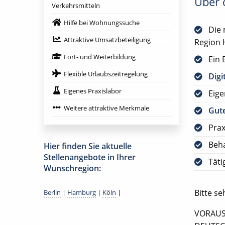
Über d
Verkehrsmitteln
Hilfe bei Wohnungssuche
Die 
Attraktive Umsatzbeteiligung
Region 
Fort- und Weiterbildung
Ein 
Flexible Urlaubszeitregelung
Digi
Eigenes Praxislabor
Eig
Weitere attraktive Merkmale
Gute
Prax
Beh
Hier finden Sie aktuelle
Stellenangebote in Ihrer
Täti
Wunschregion:
Bitte s
Berlin
|
Hamburg
|
Köln
|
VORAUS