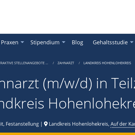
 Praxen
Stipendium
Blog
Gehaltsstudie
TRAKTIVE STELLENANGEBOTE …
ZAHNARZT
LANDKREIS HOHENLOHEKREIS
hnarzt (m/w/d) in Teil
ndkreis Hohenlohekre
it, Festanstellung |
Landkreis Hohenlohekreis,
Auf der Ka