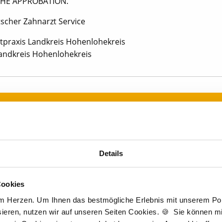
HE APPROBATION.
tscher Zahnarzt Service
tpraxis Landkreis Hohenlohekreis
andkreis Hohenlohekreis
Jetzt kostenlos Details anfragen
Momentan interessieren sich
3 Besucher
für
Stellenangebote als
Zahnarzt
.
Details
igen Schritten zu Ihrer Traumstelle - so geh
Cookies
am Herzen. Um Ihnen das bestmögliche Erlebnis mit unserem Port
ieren, nutzen wir auf unseren Seiten Cookies. 🍪 Sie können mit