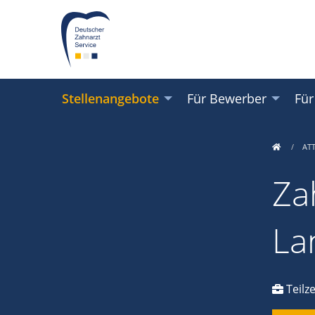
Stellenangebote
Für Bewerber
Für
AT
Za
La
Teilze