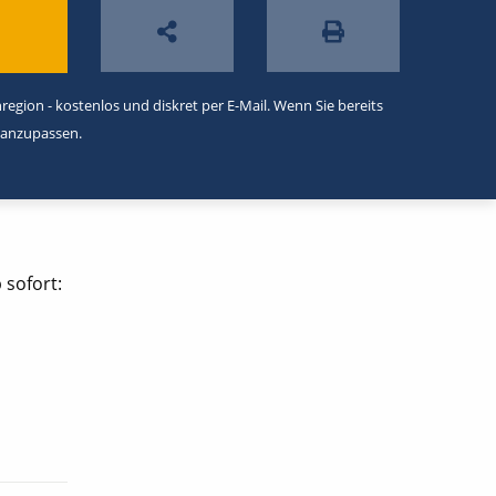
egion - kostenlos und diskret per E-Mail. Wenn Sie bereits
 anzupassen.
 sofort: