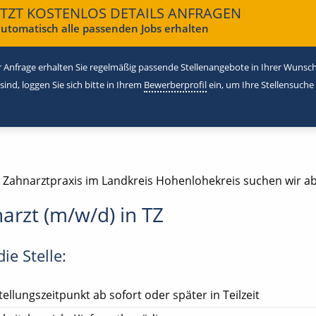
ETZT KOSTENLOS DETAILS ANFRAGEN
utomatisch alle passenden Jobs erhalten
 Anfrage erhalten Sie regelmäßig passende Stellenangebote in Ihrer Wunschr
 sind, loggen Sie sich bitte in Ihrem
Bewerberprofil
ein, um Ihre Stellensuche
e Zahnarztpraxis im Landkreis Hohenlohekreis suchen wir ab
arzt (m/w/d) in TZ
ie Stelle:
tellungszeitpunkt ab sofort oder später in Teilzeit