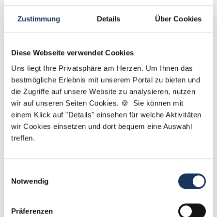
Zustimmung
Details
Über Cookies
Diese Webseite verwendet Cookies
Uns liegt Ihre Privatsphäre am Herzen. Um Ihnen das
Yanina Weilemann
bestmögliche Erlebnis mit unserem Portal zu bieten und
die Zugriffe auf unsere Website zu analysieren, nutzen
Ansprechpartner
wir auf unseren Seiten Cookies. 🍪 Sie können mit
einem Klick auf "Details" einsehen für welche Aktivitäten
Ich unterstütze Sie dabei, die richtige
wir Cookies einsetzen und dort bequem eine Auswahl
Zahnarztpraxis für Ihren nächsten Karriereschritt zu
treffen.
finden. Bei Fragen rund um Ihre Bewerbung oder
unsere Stellenangebote: Melden Sie sich einfach!
Einwilligungsauswahl
Jetzt zur kostenlosen Stellenanfrage
Notwendig
Kontakt
Präferenzen