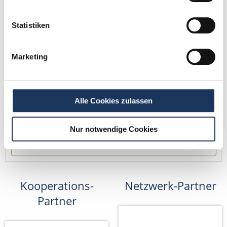
Tel.: +49 (0) 521 / 911 730 42
Fax: +49 (0) 521 / 911 730 41
Statistiken
bewerbung@dzas.de
Marketing
Alle Cookies zulassen
Nur notwendige Cookies
Kooperations-
Netzwerk-Partner
Partner