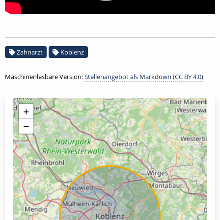
Zahnarzt
Koblenz
Maschinenlesbare Version:
Stellenangebot als Markdown (CC BY 4.0)
+
−