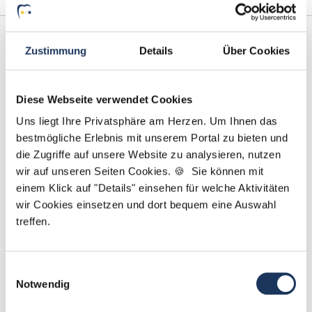
Zustimmung
Details
Über Cookies
Diese Webseite verwendet Cookies
Uns liegt Ihre Privatsphäre am Herzen. Um Ihnen das
bestmögliche Erlebnis mit unserem Portal zu bieten und
Sarah Grützmacher
die Zugriffe auf unsere Website zu analysieren, nutzen
wir auf unseren Seiten Cookies. 🍪 Sie können mit
Ansprechpartnerin
einem Klick auf "Details" einsehen für welche Aktivitäten
wir Cookies einsetzen und dort bequem eine Auswahl
Gerne helfe ich Ihnen dabei, eine neue Stelle in
treffen.
einer Zahnarztpraxis zu finden. Kontaktieren Sie
mich gerne, wenn Sie Fragen zu unserem Service
haben.
Einwilligungsauswahl
Notwendig
Jetzt zur kostenlosen Stellenanfrage