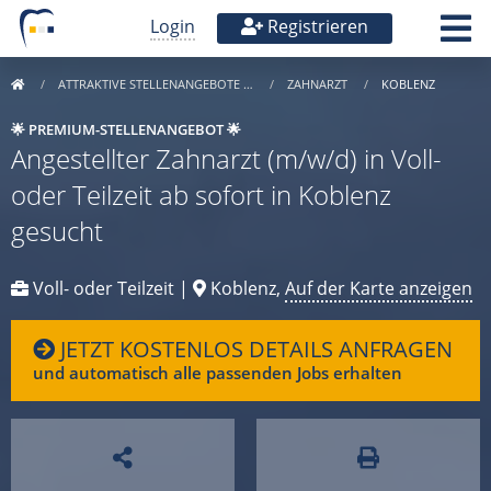
Login
Registrieren
ATTRAKTIVE STELLENANGEBOTE …
ZAHNARZT
KOBLENZ
🌟 PREMIUM-STELLENANGEBOT 🌟
Angestellter Zahnarzt (m/w/d) in Voll-
oder Teilzeit ab sofort in Koblenz
gesucht
Voll- oder Teilzeit |
Koblenz,
Auf der Karte anzeigen
JETZT KOSTENLOS DETAILS ANFRAGEN
und automatisch alle passenden Jobs erhalten