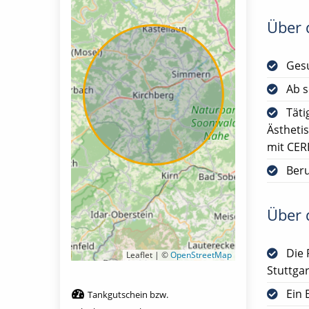
Über d
Gesu
Ab s
Täti
Ästheti
mit CER
Ber
Über d
Die 
Leaflet | ©
OpenStreetMap
Stuttgar
Ein 
Tankgutschein bzw.