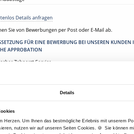
tenlos Details anfragen
ehen Sie von Bewerbungen per Post oder E-Mail ab.
SETZUNG FÜR EINE BEWERBUNG BEI UNSEREN KUNDEN I
HE APPROBATION
tscher Zahnarzt Service
tpraxis Kirchberg
irchberg
Details
Cookies
Jetzt kostenlos Details anfragen
am Herzen. Um Ihnen das bestmögliche Erlebnis mit unserem Port
ieren, nutzen wir auf unseren Seiten Cookies. 🍪 Sie können mit
Momentan interessieren sich
7 Besucher
für
Stellenangebote als
Zahnarzt
.