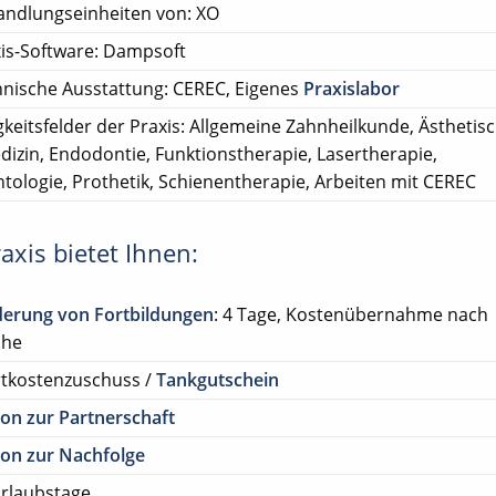
ndlungseinheiten von: XO
is-Software: Dampsoft
nische Ausstattung: CEREC, Eigenes
Praxislabor
gkeitsfelder der Praxis: Allgemeine Zahnheilkunde, Ästhetis
izin, Endodontie, Funktionstherapie, Lasertherapie,
tologie, Prothetik, Schienentherapie, Arbeiten mit CEREC
axis bietet Ihnen:
derung von Fortbildungen
: 4 Tage, Kostenübernahme nach
che
rtkostenzuschuss /
Tankgutschein
on zur Partnerschaft
on zur Nachfolge
rlaubstage