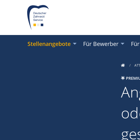
Stellenangebote
Für Bewerber
Für
AT
🌟 PREMI
An
od
ge