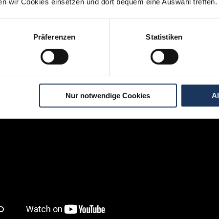
ten wir Cookies einsetzen und dort bequem eine Auswahl treffen.
igen Schritten zu Ihrer Traumstelle - so geh
Präferenzen
Statistiken
Nur notwendige Cookies
A