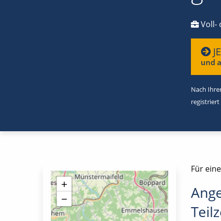
Voll- 
J
und a
Nach Ihrer
registriert
Für eine
+
Ange
−
Teilz