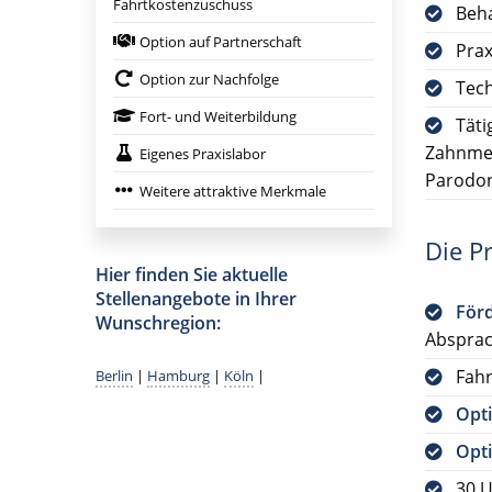
Fahrtkostenzuschuss
Beha
Option auf Partnerschaft
Prax
Option zur Nachfolge
Tech
Fort- und Weiterbildung
Täti
Zahnmed
Eigenes Praxislabor
Parodon
Weitere attraktive Merkmale
Die Pr
Hier finden Sie aktuelle
Stellenangebote in Ihrer
För
Wunschregion:
Abspra
Fah
Berlin
|
Hamburg
|
Köln
|
Opti
Opti
30 U