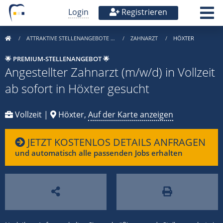
Login
Registrieren
ATTRAKTIVE STELLENANGEBOTE …
ZAHNARZT
HÖXTER
🌟 PREMIUM-STELLENANGEBOT 🌟
Angestellter Zahnarzt (m/w/d) in Vollzeit
ab sofort in Höxter gesucht
Vollzeit |
Höxter,
Auf der Karte anzeigen
JETZT KOSTENLOS DETAILS ANFRAGEN
und automatisch alle passenden Jobs erhalten