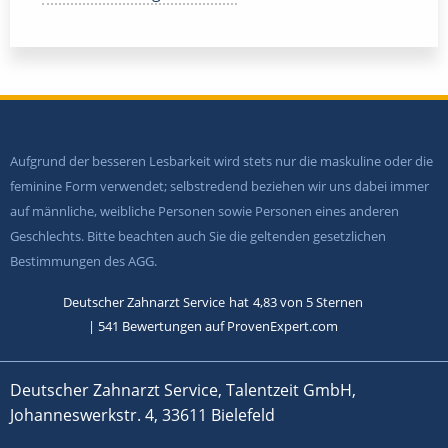
Aufgrund der besseren Lesbarkeit wird stets nur die maskuline oder die
feminine Form verwendet; selbstredend beziehen wir uns dabei immer
auf männliche, weibliche Personen sowie Personen eines anderen
Geschlechts. Bitte beachten auch Sie die geltenden gesetzlichen
Bestimmungen des AGG.
Deutscher Zahnarzt Service
hat
4,83
von
5
Sternen
|
541
Bewertungen auf ProvenExpert.com
Deutscher Zahnarzt Service, Talentzeit GmbH,
Johanneswerkstr. 4, 33611 Bielefeld