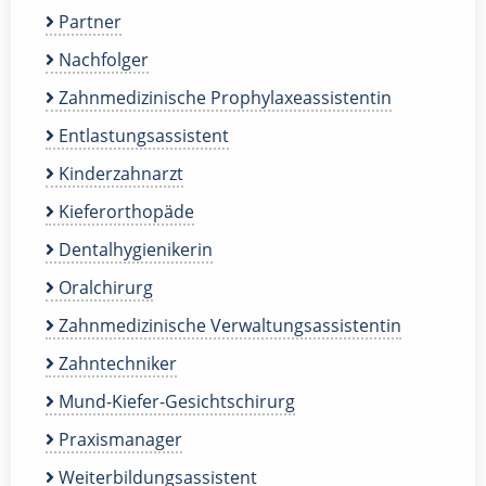
Partner
Nachfolger
Zahnmedizinische Prophylaxeassistentin
Entlastungsassistent
Kinderzahnarzt
Kieferorthopäde
Dentalhygienikerin
Oralchirurg
Zahnmedizinische Verwaltungsassistentin
Zahntechniker
Mund-Kiefer-Gesichtschirurg
Praxismanager
Weiterbildungsassistent