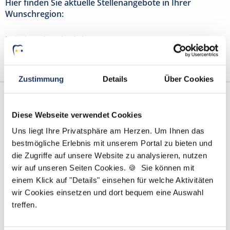
Hier finden Sie aktuelle Stellenangebote in Ihrer
Wunschregion:
Berlin
|
Hamburg
|
Köln
|
Zustimmung
Details
Über Cookies
Diese Webseite verwendet Cookies
Uns liegt Ihre Privatsphäre am Herzen. Um Ihnen das
bestmögliche Erlebnis mit unserem Portal zu bieten und
die Zugriffe auf unsere Website zu analysieren, nutzen
wir auf unseren Seiten Cookies. 🍪 Sie können mit
einem Klick auf "Details" einsehen für welche Aktivitäten
Marcel Willing
wir Cookies einsetzen und dort bequem eine Auswahl
treffen.
Ansprechpartner
Gemeinsam finden wir die Zahnarztpraxis, die zu