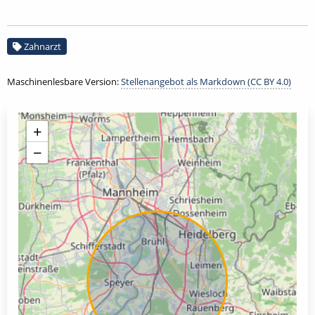
Zahnarzt
Maschinenlesbare Version:
Stellenangebot als Markdown (CC BY 4.0)
+
−