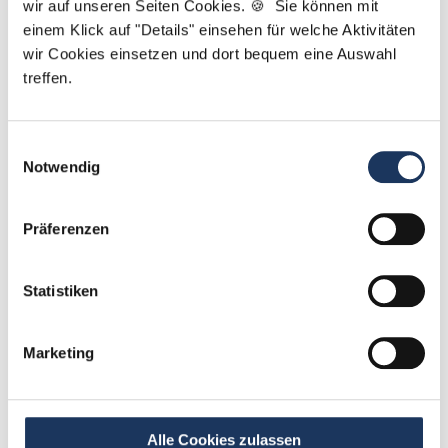
wir auf unseren Seiten Cookies. 🍪 Sie können mit
einem Klick auf "Details" einsehen für welche Aktivitäten
wir Cookies einsetzen und dort bequem eine Auswahl
treffen.
Einwilligungsauswahl
Notwendig
Robert Braun
Präferenzen
Ansprechpartner
Ich unterstütze Sie gerne bei der Suche nach Ihrer
Statistiken
Traumstelle in Ihrer Wunschregion. Bei Fragen zu
unserem Service stehe ich Ihnen gerne zur
Verfügung.
Marketing
Jetzt zur kostenlosen Stellenanfrage
Alle Cookies zulassen