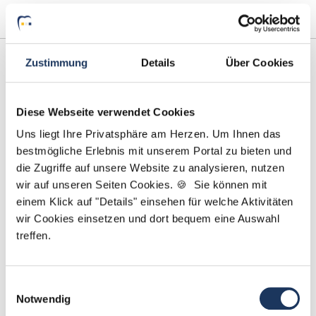
Zustimmung
Details
Über Cookies
Diese Webseite verwendet Cookies
Uns liegt Ihre Privatsphäre am Herzen. Um Ihnen das
bestmögliche Erlebnis mit unserem Portal zu bieten und
die Zugriffe auf unsere Website zu analysieren, nutzen
Elvan Eskitürk
wir auf unseren Seiten Cookies. 🍪 Sie können mit
einem Klick auf "Details" einsehen für welche Aktivitäten
Ansprechpartnerin
wir Cookies einsetzen und dort bequem eine Auswahl
treffen.
Sie suchen eine neue Herausforderung in der
Zahnmedizin? Gemeinsam finden wir die passende
Praxis für Sie. Bei Fragen zu Ihrem Profil oder
Einwilligungsauswahl
unseren Stellen bin ich gerne für Sie da!
Notwendig