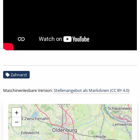
Zahnarzt
Maschinenlesbare Version:
Stellenangebot als Markdown (CC BY 4.0)
+
−