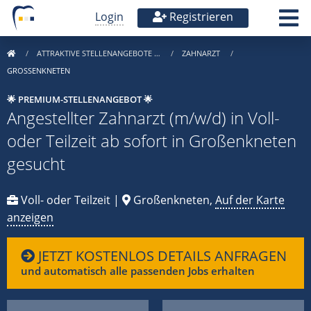
Login
Registrieren
ATTRAKTIVE STELLENANGEBOTE …
ZAHNARZT
GROSSENKNETEN
🌟 PREMIUM-STELLENANGEBOT 🌟
Angestellter Zahnarzt (m/w/d) in Voll-
oder Teilzeit ab sofort in Großenkneten
gesucht
Voll- oder Teilzeit |
Großenkneten,
Auf der Karte
anzeigen
JETZT KOSTENLOS DETAILS ANFRAGEN
und automatisch alle passenden Jobs erhalten