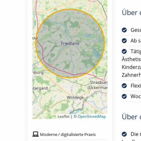
Über d
Gesu
Ab s
Täti
Ästheti
Kinderz
Zahnerh
Flex
Woc
Über d
Leaflet | ©
OpenStreetMap
Die 
Moderne / digitalisierte Praxis