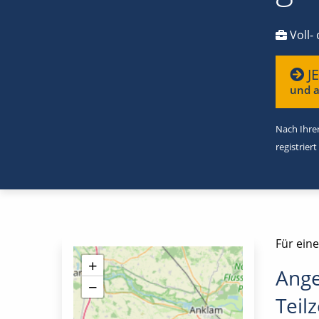
Voll- 
J
und a
Nach Ihrer
registriert
Für eine
+
Ange
−
Teilz