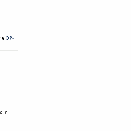
che
OP-
s in