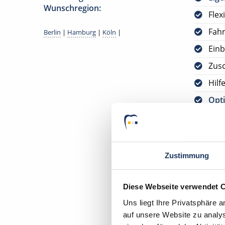
Wunschregion:
Flex
Fah
Berlin
|
Hamburg
|
Köln
|
Einb
Zus
Hilf
Opti
Jetzt
kos
Bitte s
Zustimmung
VORAUS
DEUTSC
Diese Webseite verwendet 
Uns liegt Ihre Privatsphäre 
Ihr Deu
auf unsere Website zu analys