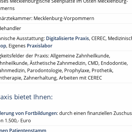
ises Mecklenburgische Seenplatte im Osten Mecklenburg-
merns
närztekammer: Mecklenburg-Vorpommern
Behandler
nische Ausstattung:
Digitalisierte Praxis
, CEREC, Medizinis
kop
, Eigenes
Praxislabor
gkeitsfelder der Praxis: Allgemeine Zahnheilkunde,
ahnheilkunde, Ästhetische Zahnmedizin, CMD, Endodontie,
ahnmedizin, Parodontologie, Prophylaxe, Prothetik,
ntherapie, Zahnerhaltung, Arbeiten mit CEREC
axis bietet Ihnen:
derung von Fortbildungen
: durch einen finanziellen Zuschus
n 1.500,- Euro
enen Patientenstamm