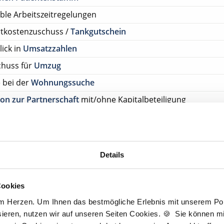
ible Arbeitszeitregelungen
rtkostenzuschuss /
Tankgutschein
lick in
Umsatzzahlen
chuss für
Umzug
e bei der
Wohnungssuche
on zur Partnerschaft
mit/ohne Kapitalbeteiligung
tenlos Details anfragen
ehen Sie von Bewerbungen per Post oder E-Mail ab.
Details
SETZUNG FÜR EINE BEWERBUNG BEI UNSEREN KUNDEN I
HE APPROBATION
Cookies
am Herzen. Um Ihnen das bestmögliche Erlebnis mit unserem Port
tscher Zahnarzt Service
ieren, nutzen wir auf unseren Seiten Cookies. 🍪 Sie können mit