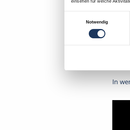
Zahnarz
einsehen für welche Aktivitä
17098 F
Einwilligungsauswahl
Notwendig
In wen