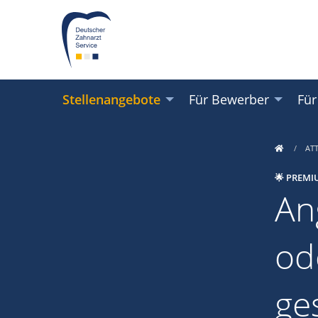
Stellenangebote
Für Bewerber
Für
AT
🌟 PREMI
An
ode
ge