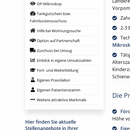
Landkre
OP-Mikroskop
Vorpom
Tankgutschein bzw.
Zah
Fahrtkostenzuschuss
2-3 
Hilfe bei Wohnungssuche
Tech
Option auf Partnerschaft
Mikros
Zuschuss bei Umzug
Täti
Einblick in eigene Umsatzzahlen
Altersz
Kinderz
Fort- und Weiterbildung
Schiene
Eigenes Praxislabor
Eigenen Patientenstamm
Die Pr
Weitere attraktive Merkmale
För
Höhe vo
Hier finden Sie aktuelle
Stellenangebote in Ihrer
Eig