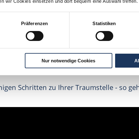
tpraxis Friedland
ten wir Cookies einsetzen und dort bequem eine Auswahl treffen.
riedland
Präferenzen
Statistiken
Jetzt kostenlos Details anfragen
Momentan interessieren sich
3 Besucher
für
Stellenangebote als
Zahnarzt
.
Nur notwendige Cookies
A
igen Schritten zu Ihrer Traumstelle - so geh