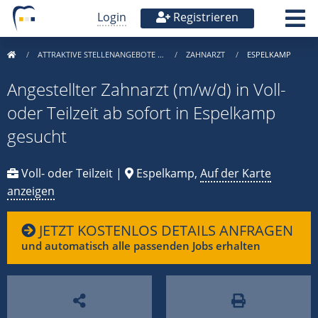
Login
Registrieren
ATTRAKTIVE STELLENANGEBOTE …
ZAHNARZT
ESPELKAMP
Angestellter Zahnarzt (m/w/d) in Voll-
oder Teilzeit ab sofort in Espelkamp
gesucht
Voll- oder Teilzeit |
Espelkamp,
Auf der Karte
anzeigen
JETZT KOSTENLOS DETAILS ANFRAGEN
und automatisch alle passenden Jobs erhalten