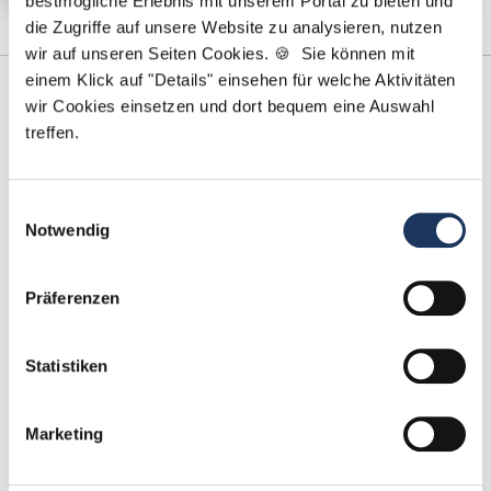
bestmögliche Erlebnis mit unserem Portal zu bieten und
die Zugriffe auf unsere Website zu analysieren, nutzen
wir auf unseren Seiten Cookies. 🍪 Sie können mit
einem Klick auf "Details" einsehen für welche Aktivitäten
wir Cookies einsetzen und dort bequem eine Auswahl
treffen.
Einwilligungsauswahl
Notwendig
Kevin Beck - Teamleiter
Präferenzen
Ansprechpartner
Zusammen finden wir Ihre neue Traumstelle in
Statistiken
einer Zahnarztpraxis. Sie benötigen Unterstützung
beim Ausfüllen Ihres Bewerberprofils oder haben
Marketing
Fragen zu unseren Stellenanzeigen? Ich helfe Ihnen
gerne weiter!