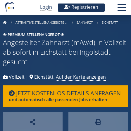
Login
Registrieren
ATTRAKTIVE STELLENANGEBOTE …
ZAHNARZT
EICHSTÄTT
🌟 PREMIUM-STELLENANGEBOT 🌟
Angestellter Zahnarzt (m/w/d) in Vollzeit
ab sofort in Eichstätt bei Ingolstadt
gesucht
Vollzeit |
Eichstätt,
Auf der Karte anzeigen
JETZT KOSTENLOS DETAILS ANFRAGEN
und automatisch alle passenden Jobs erhalten