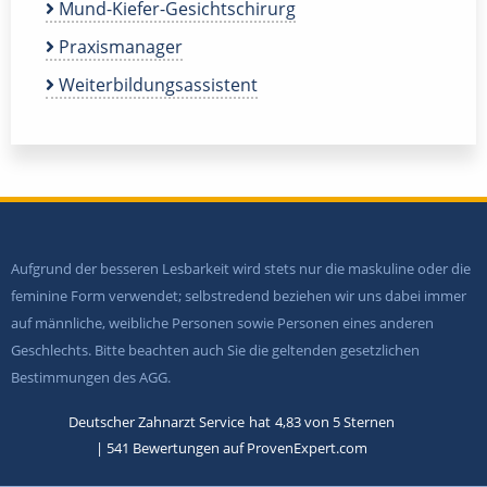
Mund-Kiefer-Gesichtschirurg
Praxismanager
Weiterbildungsassistent
Aufgrund der besseren Lesbarkeit wird stets nur die maskuline oder die
feminine Form verwendet; selbstredend beziehen wir uns dabei immer
auf männliche, weibliche Personen sowie Personen eines anderen
Geschlechts. Bitte beachten auch Sie die geltenden gesetzlichen
Bestimmungen des AGG.
Deutscher Zahnarzt Service
hat
4,83
von
5
Sternen
|
541
Bewertungen auf ProvenExpert.com