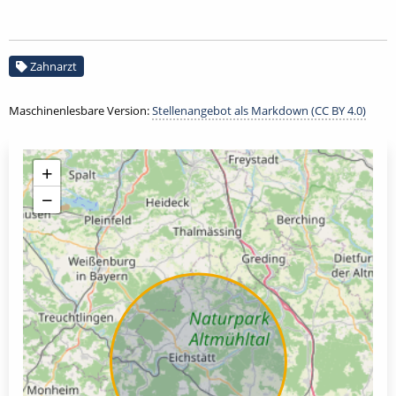
Zahnarzt
Maschinenlesbare Version:
Stellenangebot als Markdown (CC BY 4.0)
+
−