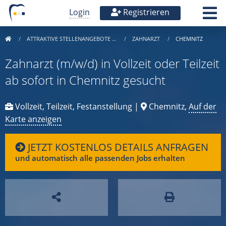
Login
Registrieren
ATTRAKTIVE STELLENANGEBOTE …
ZAHNARZT
CHEMNITZ
Zahnarzt (m/w/d) in Vollzeit oder Teilzeit
ab sofort in Chemnitz gesucht
Vollzeit, Teilzeit, Festanstellung |
Chemnitz,
Auf der
Karte anzeigen
JETZT KOSTENLOS DETAILS ANFRAGEN
und automatisch alle passenden Jobs erhalten