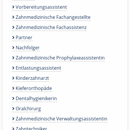
Vorbereitungsassistent
Zahnmedizinische Fachangestellte
Zahnmedizinische Fachassistenz
Partner
Nachfolger
Zahnmedizinische Prophylaxeassistentin
Entlastungsassistent
Kinderzahnarzt
Kieferorthopäde
Dentalhygienikerin
Oralchirurg
Zahnmedizinische Verwaltungsassistentin
Zahntechniker