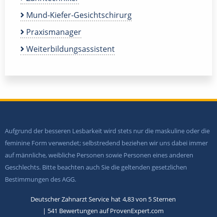
Mund-Kiefer-Gesichtschirurg
Praxismanager
Weiterbildungsassistent
Aufgrund der besseren Lesbarkeit wird stets nur die maskuline oder die
feminine Form verwendet; selbstredend beziehen wir uns dabei immer
auf männliche, weibliche Personen sowie Personen eines anderen
Geschlechts. Bitte beachten auch Sie die geltenden gesetzlichen
Bestimmungen des AGG.
Deutscher Zahnarzt Service
hat
4,83
von
5
Sternen
|
541
Bewertungen auf ProvenExpert.com