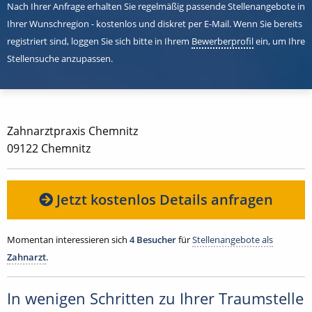
Nach Ihrer Anfrage erhalten Sie regelmäßig passende Stellenangebote in
Ihrer Wunschregion - kostenlos und diskret per E-Mail. Wenn Sie bereits
registriert sind, loggen Sie sich bitte in Ihrem
Bewerberprofil
ein, um Ihre
Stellensuche anzupassen.
Zahnarztpraxis Chemnitz
09122 Chemnitz
Jetzt kostenlos Details anfragen
Momentan interessieren sich
4 Besucher
für
Stellenangebote als
Zahnarzt
.
In wenigen Schritten zu Ihrer Traumstelle