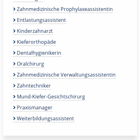
Zahnmedizinische Prophylaxeassistentin
Entlastungsassistent
Kinderzahnarzt
Kieferorthopäde
Dentalhygienikerin
Oralchirurg
Zahnmedizinische Verwaltungsassistentin
Zahntechniker
Mund-Kiefer-Gesichtschirurg
Praxismanager
Weiterbildungsassistent