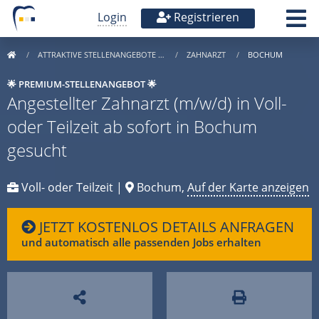
Login
Registrieren
ATTRAKTIVE STELLENANGEBOTE …
ZAHNARZT
BOCHUM
🌟 PREMIUM-STELLENANGEBOT 🌟
Angestellter Zahnarzt (m/w/d) in Voll-
oder Teilzeit ab sofort in Bochum
gesucht
Voll- oder Teilzeit |
Bochum,
Auf der Karte anzeigen
JETZT KOSTENLOS DETAILS ANFRAGEN
und automatisch alle passenden Jobs erhalten