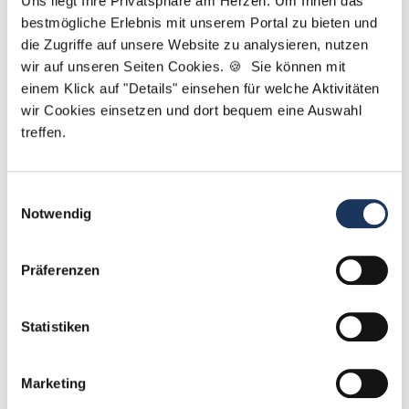
Uns liegt Ihre Privatsphäre am Herzen. Um Ihnen das
Jobangeboten haben, stehe ich Ihnen jederzeit zur
bestmögliche Erlebnis mit unserem Portal zu bieten und
Verfügung!
die Zugriffe auf unsere Website zu analysieren, nutzen
wir auf unseren Seiten Cookies. 🍪 Sie können mit
Jetzt zur kostenlosen Stellenanfrage
einem Klick auf "Details" einsehen für welche Aktivitäten
wir Cookies einsetzen und dort bequem eine Auswahl
Kontakt
treffen.
Tel.: +49 (0) 521 / 911 730 42
Einwilligungsauswahl
Fax: +49 (0) 521 / 911 730 41
Notwendig
bewerbung@dzas.de
Präferenzen
Statistiken
Marketing