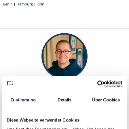
Berlin
|
Hamburg
|
Köln
|
Marcel Willing
Ansprechpartner
Zustimmung
Details
Über Cookies
Gemeinsam finden wir die Zahnarztpraxis, die zu
Ihnen und Ihren beruflichen Zielen passt. Wenn Sie
Diese Webseite verwendet Cookies
Fragen zu Ihrer Bewerbung oder zu unseren