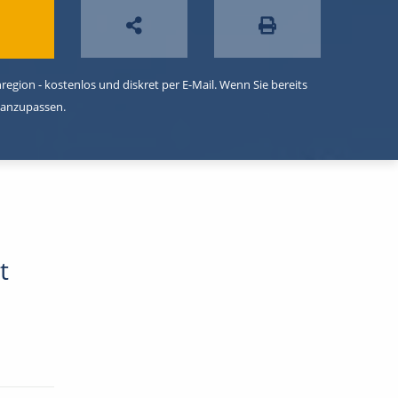
egion - kostenlos und diskret per E-Mail. Wenn Sie bereits
 anzupassen.
t