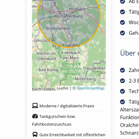
Ab s
Täti
Woc
Geha
Über d
Zah
2-3 
Leaflet | ©
OpenStreetMap
Tech
Täti
Moderne / digitalisierte Praxis
Altersz
Tankgutschein bzw.
Funktio
Fahrtkostenzuschuss
Oralchi
Schnarc
Gute Erreichbarkeit mit öffentlichen