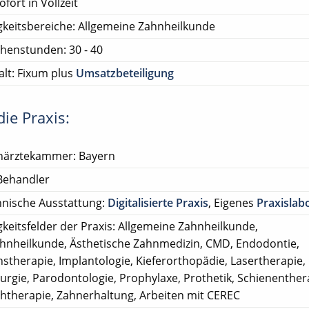
ofort in Vollzeit
gkeitsbereiche: Allgemeine Zahnheilkunde
henstunden: 30 - 40
lt: Fixum plus
Umsatzbeteiligung
ie Praxis:
närztekammer: Bayern
Behandler
nische Ausstattung:
Digitalisierte Praxis
, Eigenes
Praxislab
gkeitsfelder der Praxis: Allgemeine Zahnheilkunde,
ahnheilkunde, Ästhetische Zahnmedizin, CMD, Endodontie,
nstherapie, Implantologie, Kieferorthopädie, Lasertherapie,
rurgie, Parodontologie, Prophylaxe, Prothetik, Schienenther
htherapie, Zahnerhaltung, Arbeiten mit CEREC