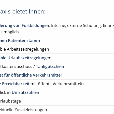
axis bietet Ihnen:
derung von Fortbildungen
: Interne, externe Schulung; finanz
s möglich
enen Patientenstamm
ible Arbeitszeitregelungen
ible Urlaubszeitregelung
en
rtkostenzuschuss /
Tankgutschein
et für öffentliche Verkehrsmittel
 Erreichbarkeit
mit öffentl. Verkehrsmitteln
lick in
Umsatzzahlen
rlaubstage
viduelle Zusatzleistungen