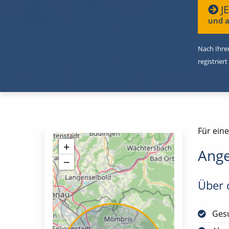
J
und a
Nach Ihrer
registriert
Für ein
+
Ange
−
Über d
Gesu