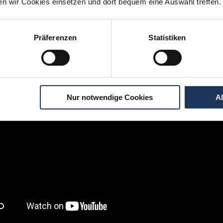
ten wir Cookies einsetzen und dort bequem eine Auswahl treffen.
igen Schritten zu Ihrer Traumstelle - so geh
Präferenzen
Statistiken
Nur notwendige Cookies
A