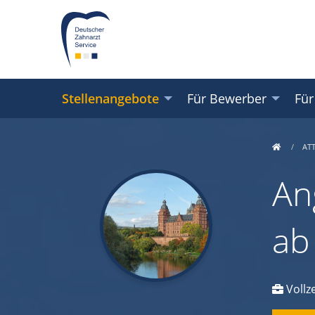
Stellenangebote
Für Bewerber
Für
AT
An
ab
Vollze