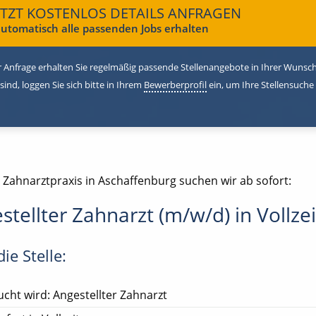
ETZT KOSTENLOS DETAILS ANFRAGEN
utomatisch alle passenden Jobs erhalten
 Anfrage erhalten Sie regelmäßig passende Stellenangebote in Ihrer Wunschr
 sind, loggen Sie sich bitte in Ihrem
Bewerberprofil
ein, um Ihre Stellensuche
e Zahnarztpraxis in Aschaffenburg suchen wir ab sofort:
stellter Zahnarzt (m/w/d) in Vollzei
ie Stelle:
cht wird: Angestellter Zahnarzt