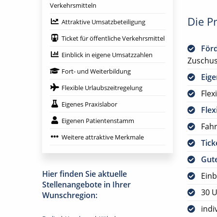
Verkehrsmitteln
Die Pr
Attraktive Umsatzbeteiligung
Ticket für öffentliche Verkehrsmittel
För
Einblick in eigene Umsatzzahlen
Zuschus
Fort- und Weiterbildung
Eig
Flexible Urlaubszeitregelung
Flex
Eigenes Praxislabor
Flex
Eigenen Patientenstamm
Fah
Weitere attraktive Merkmale
Tick
Gute
Hier finden Sie aktuelle
Einb
Stellenangebote in Ihrer
30 U
Wunschregion:
indi