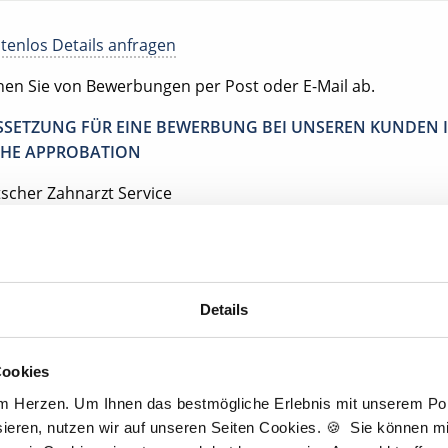
tenlos Details anfragen
ehen Sie von Bewerbungen per Post oder E-Mail ab.
SETZUNG FÜR EINE BEWERBUNG BEI UNSEREN KUNDEN I
HE APPROBATION
tscher Zahnarzt Service
tpraxis Aschaffenburg
schaffenburg
Details
Jetzt kostenlos Details anfragen
Cookies
am Herzen. Um Ihnen das bestmögliche Erlebnis mit unserem Port
Momentan interessieren sich
3 Besucher
für
Stellenangebote als
Zahnarzt
.
ieren, nutzen wir auf unseren Seiten Cookies. 🍪 Sie können mit