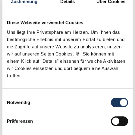
Zustimmung
Details
Über Cookies
Diese Webseite verwendet Cookies
Yanina Weilemann
Uns liegt Ihre Privatsphäre am Herzen. Um Ihnen das
Ansprechpartner
bestmögliche Erlebnis mit unserem Portal zu bieten und
die Zugriffe auf unsere Website zu analysieren, nutzen
Ich unterstütze Sie dabei, die richtige
wir auf unseren Seiten Cookies. 🍪 Sie können mit
Zahnarztpraxis für Ihren nächsten Karriereschritt zu
einem Klick auf "Details" einsehen für welche Aktivitäten
finden. Bei Fragen rund um Ihre Bewerbung oder
wir Cookies einsetzen und dort bequem eine Auswahl
unsere Stellenangebote: Melden Sie sich einfach!
treffen.
Jetzt zur kostenlosen Stellenanfrage
Einwilligungsauswahl
Notwendig
Kontakt
Präferenzen
Tel.: +49 (0) 521 / 911 730 42
Fax: +49 (0) 521 / 911 730 41