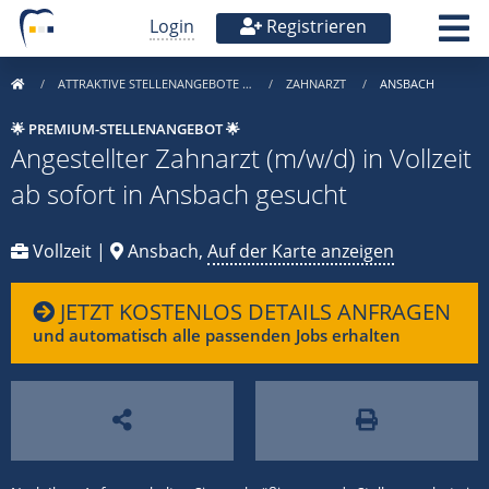
Login
Registrieren
ATTRAKTIVE STELLENANGEBOTE …
ZAHNARZT
ANSBACH
🌟 PREMIUM-STELLENANGEBOT 🌟
Angestellter Zahnarzt (m/w/d) in Vollzeit
ab sofort in Ansbach gesucht
Vollzeit |
Ansbach,
Auf der Karte anzeigen
JETZT KOSTENLOS DETAILS ANFRAGEN
und automatisch alle passenden Jobs erhalten