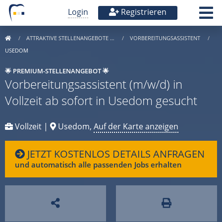
Login
Registrieren
ATTRAKTIVE STELLENANGEBOTE …
VORBEREITUNGSASSISTENT
USEDOM
🌟 PREMIUM-STELLENANGEBOT 🌟
Vorbereitungsassistent (m/w/d) in
Vollzeit ab sofort in Usedom gesucht
Vollzeit |
Usedom,
Auf der Karte anzeigen
JETZT KOSTENLOS DETAILS ANFRAGEN
und automatisch alle passenden Jobs erhalten