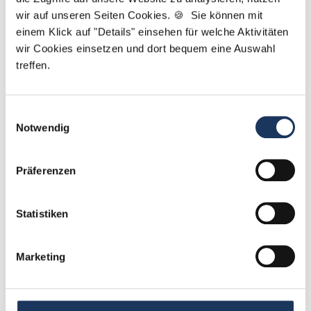
wir auf unseren Seiten Cookies. 🍪 Sie können mit
einem Klick auf "Details" einsehen für welche Aktivitäten
wir Cookies einsetzen und dort bequem eine Auswahl
treffen.
Einwilligungsauswahl
Notwendig
Kevin Beck - Teamleiter
Ansprechpartner
Präferenzen
Zusammen finden wir Ihre neue Traumstelle in
einer Zahnarztpraxis. Sie benötigen Unterstützung
Statistiken
beim Ausfüllen Ihres Bewerberprofils oder haben
Fragen zu unseren Stellenanzeigen? Ich helfe Ihnen
Marketing
gerne weiter!
Jetzt zur kostenlosen Stellenanfrage