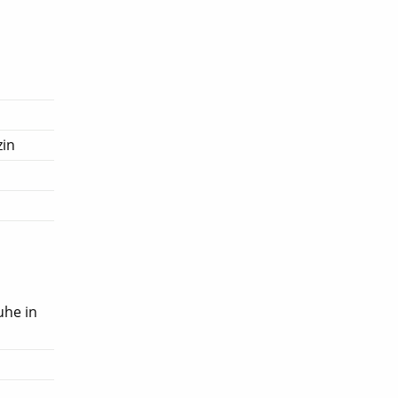
zin
uhe in