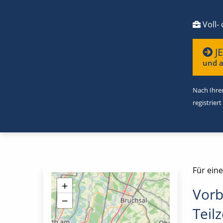
Voll- 
J
und a
Nach Ihrer
registriert
Für eine
+
Vorb
−
Teilz