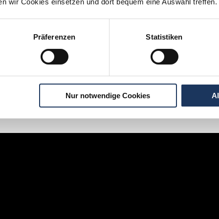
ten wir Cookies einsetzen und dort bequem eine Auswahl treffen.
Jetzt kostenlos Details anfragen
Präferenzen
Statistiken
an interessieren sich
6 Besucher
für
Stellenangebote als
Vorbereitungsass
Nur notwendige Cookies
A
igen Schritten zu Ihrer Traumstelle - so geh