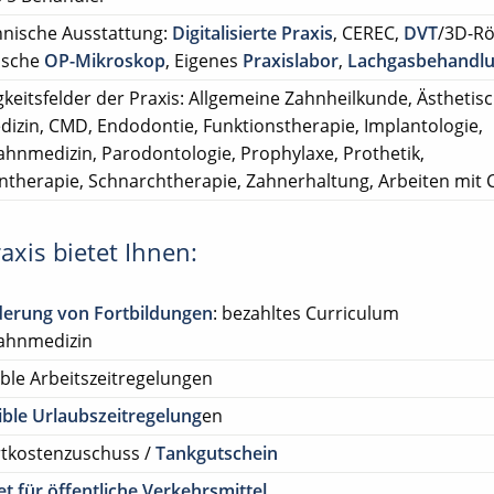
nische Ausstattung:
Digitalisierte Praxis
, CEREC,
DVT
/3D-Rö
ische
OP-Mikroskop
, Eigenes
Praxislabor
,
Lachgasbehandl
gkeitsfelder der Praxis: Allgemeine Zahnheilkunde, Ästhetis
izin, CMD, Endodontie, Funktionstherapie, Implantologie,
ahnmedizin, Parodontologie, Prophylaxe, Prothetik,
ntherapie, Schnarchtherapie, Zahnerhaltung, Arbeiten mit
axis bietet Ihnen:
derung von Fortbildungen
: bezahltes Curriculum
ahnmedizin
ible Arbeitszeitregelungen
ible Urlaubszeitregelung
en
rtkostenzuschuss /
Tankgutschein
et für öffentliche Verkehrsmittel