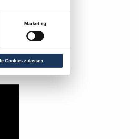
Marketing
istent
.
lle Cookies zulassen
t's: