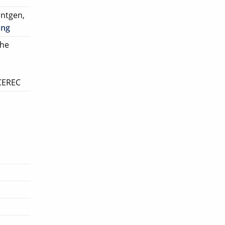
ntgen,
ung
che
 CEREC