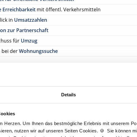
 Erreichbarkeit
mit öffentl. Verkehrsmitteln
lick in
Umsatzzahlen
on zur Partnerschaft
chuss für
Umzug
e bei der
Wohnungssuche
ehen Sie von Bewerbungen per Post oder E-Mail ab.
SETZUNG FÜR EINE BEWERBUNG BEI UNSEREN KUNDEN I
HE APPROBATION
Details
tscher Zahnarzt Service
Cookies
tpraxis Karlsbad-Ittersbach
arlsbad-Ittersbach
am Herzen. Um Ihnen das bestmögliche Erlebnis mit unserem Port
ieren, nutzen wir auf unseren Seiten Cookies. 🍪 Sie können mit