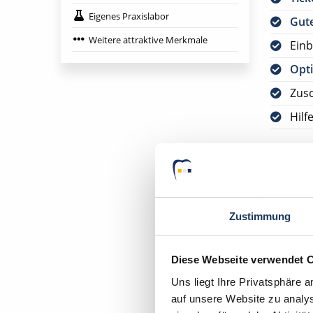
Eigenes Praxislabor
Gute
Weitere attraktive Merkmale
Einb
Opti
Zus
Hilf
Bitte s
VORAUS
DEUTSC
Zustimmung
Ihr Deu
Diese Webseite verwendet 
Zahnarz
76307 K
Uns liegt Ihre Privatsphäre 
auf unsere Website zu analys