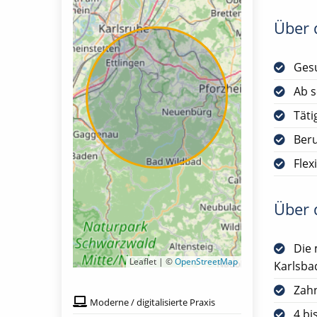
Über d
Gesu
Ab s
Täti
Ber
Flex
Über d
Die 
Leaflet | ©
OpenStreetMap
Karlsba
Zah
Moderne / digitalisierte Praxis
4 bi