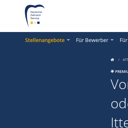
Stellenangebote
Für Bewerber
Für
AT
🌟 PREMI
Vo
od
It