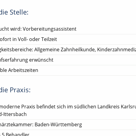
ie Stelle:
cht wird: Vorbereitungsassistent
ofort in Voll- oder Teilzeit
gkeitsbereiche: Allgemeine Zahnheilkunde, Kinderzahnmedi
ufserfahrung erwünscht
ible Arbeitszeiten
ie Praxis:
moderne Praxis befindet sich im südlichen Landkreis Karlsr
d-Ittersbach
närztekammer: Baden-Württemberg
s 5 Behandler