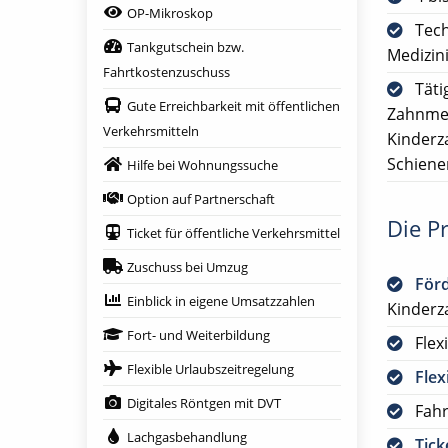
OP-Mikroskop
Tech
Tankgutschein bzw.
Medizin
Fahrtkostenzuschuss
Täti
Gute Erreichbarkeit mit öffentlichen
Zahnmed
Verkehrsmitteln
Kinderz
Schiene
Hilfe bei Wohnungssuche
Option auf Partnerschaft
Die Pr
Ticket für öffentliche Verkehrsmittel
Zuschuss bei Umzug
För
Einblick in eigene Umsatzzahlen
Kinderz
Fort- und Weiterbildung
Flex
Flexible Urlaubszeitregelung
Flex
Digitales Röntgen mit DVT
Fah
Lachgasbehandlung
Tick