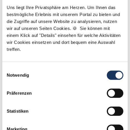
Ich unterstütze Sie dabei, die richtige
Uns liegt Ihre Privatsphäre am Herzen. Um Ihnen das
Zahnarztpraxis für Ihren nächsten Karriereschritt zu
bestmögliche Erlebnis mit unserem Portal zu bieten und
finden. Bei Fragen rund um Ihre Bewerbung oder
die Zugriffe auf unsere Website zu analysieren, nutzen
unsere Stellenangebote: Melden Sie sich einfach!
wir auf unseren Seiten Cookies. 🍪 Sie können mit
einem Klick auf "Details" einsehen für welche Aktivitäten
Jetzt zur kostenlosen Stellenanfrage
wir Cookies einsetzen und dort bequem eine Auswahl
treffen.
Kontakt
Einwilligungsauswahl
Tel.: +49 (0) 521 / 911 730 42
Notwendig
Fax: +49 (0) 521 / 911 730 41
bewerbung@dzas.de
Präferenzen
Statistiken
Marketing