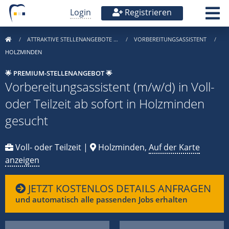
Login
Registrieren
ATTRAKTIVE STELLENANGEBOTE …
VORBEREITUNGSASSISTENT
HOLZMINDEN
🌟 PREMIUM-STELLENANGEBOT 🌟
Vorbereitungsassistent (m/w/d) in Voll-
oder Teilzeit ab sofort in Holzminden
gesucht
Voll- oder Teilzeit |
Holzminden,
Auf der Karte
anzeigen
JETZT KOSTENLOS DETAILS ANFRAGEN
und automatisch alle passenden Jobs erhalten