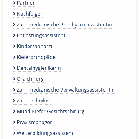
Partner
Nachfolger
Zahnmedizinische Prophylaxeassistentin
Entlastungsassistent
Kinderzahnarzt
Kieferorthopäde
Dentalhygienikerin
Oralchirurg
Zahnmedizinische Verwaltungsassistentin
Zahntechniker
Mund-Kiefer-Gesichtschirurg
Praxismanager
Weiterbildungsassistent