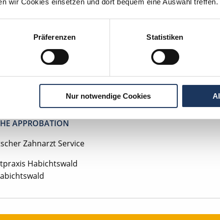
ten wir Cookies einsetzen und dort bequem eine Auswahl treffen.
on zur Partnerschaft
mit/ohne Kapitalbeteiligung
rlaubstage
Präferenzen
Statistiken
hnachtsgeld
tenlos Details anfragen
ehen Sie von Bewerbungen per Post oder E-Mail ab.
Nur notwendige Cookies
A
SETZUNG FÜR EINE BEWERBUNG BEI UNSEREN KUNDEN I
HE APPROBATION
tscher Zahnarzt Service
tpraxis Habichtswald
abichtswald