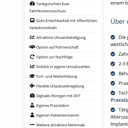
einem b
Tankgutschein bzw.
Fahrtkostenzuschuss
Über d
Gute Erreichbarkeit mit öffentlichen
Verkehrsmitteln
Die 
Attraktive Umsatzbeteiligung
westlich
Option auf Partnerschaft
Zah
Option zur Nachfolge
2-3 
Einblick in eigene Umsatzzahlen
Beha
Fort- und Weiterbildung
Prax
Flexible Urlaubszeitregelung
Tech
Digitales Röntgen mit DVT
Praxisl
Eigenes Praxislabor
Täti
Eigenen Patientenstamm
Altersz
Implant
Weitere attraktive Merkmale