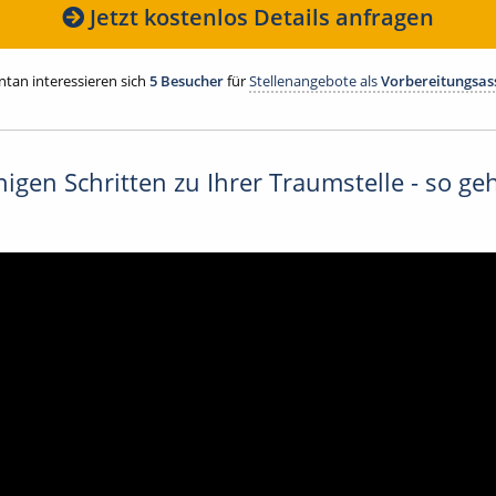
Jetzt kostenlos Details anfragen
an interessieren sich
5 Besucher
für
Stellenangebote als
Vorbereitungsass
igen Schritten zu Ihrer Traumstelle - so geh