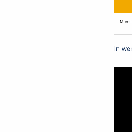
Moment
In wen