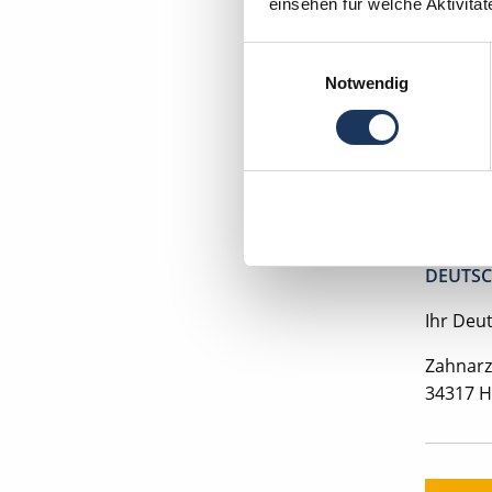
einsehen für welche Aktivitä
Opti
30 U
Einwilligungsauswahl
Notwendig
Wei
Jetzt
kos
Bitte s
VORAUS
DEUTSC
Ihr Deu
Zahnarz
34317 H