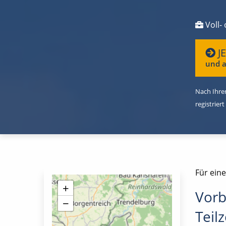
Voll- 
J
und a
Nach Ihrer
registriert
Für eine
+
Vorb
−
Teilz