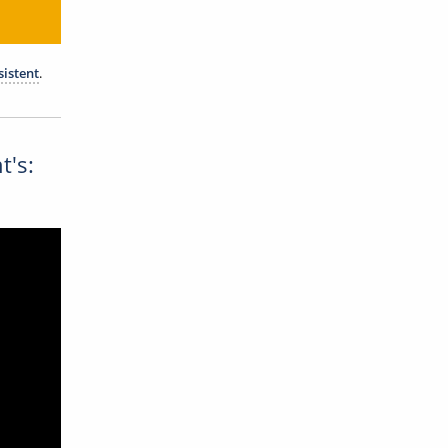
istent
.
t's: