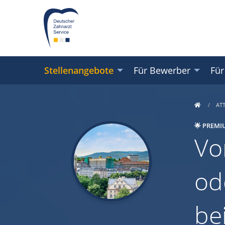
Stellenangebote
Für Bewerber
Für
AT
🌟 PREMI
Vo
od
be