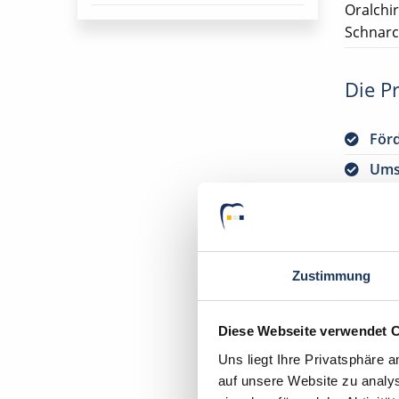
Oralchi
Schnarc
Die Pr
För
Ums
Eig
Flex
Flex
Zustimmung
Fah
Gute
Diese Webseite verwendet 
Einb
Uns liegt Ihre Privatsphäre 
Opti
auf unsere Website zu analys