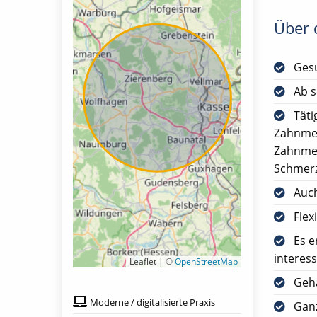
Über d
Gesu
Ab s
Täti
Zahnmed
Zahnmed
Schmerz
Auch
Flex
Es e
interes
Leaflet | ©
OpenStreetMap
Geha
Moderne / digitalisierte Praxis
Ganz