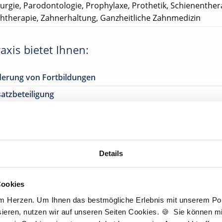
rurgie, Parodontologie, Prophylaxe, Prothetik, Schienenther
htherapie, Zahnerhaltung, Ganzheitliche Zahnmedizin
axis bietet Ihnen:
derung von Fortbildungen
atzbeteiligung
enen Patientenstamm
ible Arbeitszeitregelungen
ible Urlaubszeitregelung
en
Details
rtkostenzuschuss /
Tankgutschein
 Erreichbarkeit
mit öffentl. Verkehrsmitteln
Cookies
lick in
Umsatzzahlen
am Herzen. Um Ihnen das bestmögliche Erlebnis mit unserem Port
on zur Nachfolge
ieren, nutzen wir auf unseren Seiten Cookies. 🍪 Sie können mit