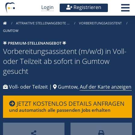
Login
Registrieren
ATTRAKTIVE STELLENANGEBOTE …
VORBEREITUNGSASSISTENT
GUMTOW
🌟 PREMIUM-STELLENANGEBOT 🌟
Vorbereitungsassistent (m/w/d) in Voll-
oder Teilzeit ab sofort in Gumtow
gesucht
Voll- oder Teilzeit |
Gumtow,
Auf der Karte anzeigen
JETZT KOSTENLOS DETAILS ANFRAGEN
und automatisch alle passenden Jobs erhalten