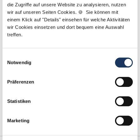
die Zugriffe auf unsere Website zu analysieren, nutzen
Jetzt zur kostenlosen Stellenanfrage
wir auf unseren Seiten Cookies. 🍪 Sie können mit
einem Klick auf "Details" einsehen für welche Aktivitäten
Kontakt
wir Cookies einsetzen und dort bequem eine Auswahl
treffen.
Tel.: +49 (0) 521 / 911 730 42
Fax: +49 (0) 521 / 911 730 41
bewerbung@dzas.de
Einwilligungsauswahl
Notwendig
Präferenzen
Statistiken
Marketing