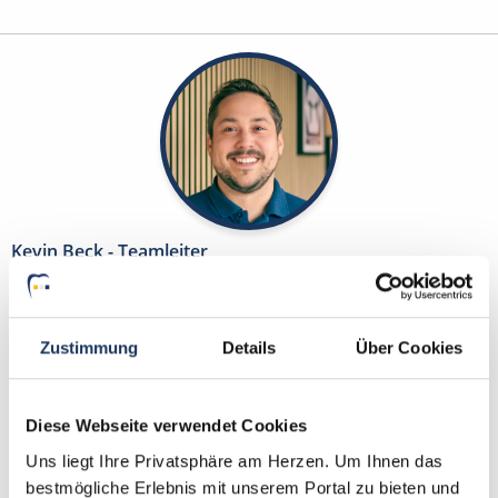
Kevin Beck - Teamleiter
Ansprechpartner
Zusammen finden wir Ihre neue Traumstelle in
Zustimmung
Details
Über Cookies
einer Zahnarztpraxis. Sie benötigen Unterstützung
beim Ausfüllen Ihres Bewerberprofils oder haben
Diese Webseite verwendet Cookies
Fragen zu unseren Stellenanzeigen? Ich helfe Ihnen
gerne weiter!
Uns liegt Ihre Privatsphäre am Herzen. Um Ihnen das
bestmögliche Erlebnis mit unserem Portal zu bieten und