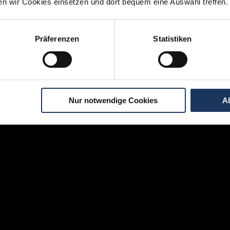
ten wir Cookies einsetzen und dort bequem eine Auswahl treffen.
an interessieren sich
7 Besucher
für
Stellenangebote als
Vorbereitungsass
Präferenzen
Statistiken
igen Schritten zu Ihrer Traumstelle - so geh
Nur notwendige Cookies
A