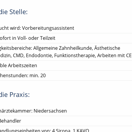
ie Stelle:
cht wird: Vorbereitungsassistent
ofort in Voll- oder Teilzeit
gkeitsbereiche: Allgemeine Zahnheilkunde, Ästhetische
izin, CMD, Endodontie, Funktionstherapie, Arbeiten mit C
ible Arbeitszeiten
henstunden: min. 20
ie Praxis:
närztekammer: Niedersachsen
Behandler
ndlungseinheiten von: 4 Sirona, 1 KAVO