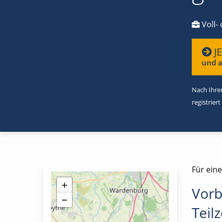
Voll- 
J
und a
Nach Ihrer
registriert
Für eine
+
Vorb
−
Teilz