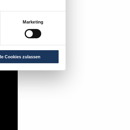
istent
.
Marketing
t's:
lle Cookies zulassen