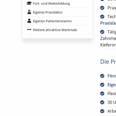
Fort- und Weiterbildung
Prax
Eigenes Praxislabor
Tech
Eigenen Patientenstamm
Praxisl
Weitere attraktive Merkmale
Täti
Zahnmed
Kiefero
Die Pr
För
Eig
Flex
30 U
Arbe