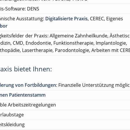
is-Software: DENS
nische Ausstattung:
Digitalisierte Praxis
, CEREC, Eigenes
abor
gkeitsfelder der Praxis: Allgemeine Zahnheilkunde, Ästhetis
izin, CMD, Endodontie, Funktionstherapie, Implantologie,
rthopädie, Lasertherapie, Parodontologie, Arbeiten mit CER
axis bietet Ihnen:
derung von Fortbildungen
: Finanzielle Unterstützung mögli
enen Patientenstamm
ible Arbeitszeitregelungen
rlaubstage
itskleidung