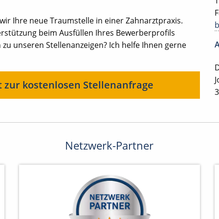
T
F
r Ihre neue Traumstelle in einer Zahnarztpraxis.
rstützung beim Ausfüllen Ihres Bewerberprofils
A
zu unseren Stellenanzeigen? Ich helfe Ihnen gerne
D
J
t zur kostenlosen Stellenanfrage
3
Netzwerk-Partner