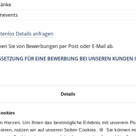
ränke
mevents
tenlos Details anfragen
ehen Sie von Bewerbungen per Post oder E-Mail ab.
SETZUNG FÜR EINE BEWERBUNG BEI UNSEREN KUNDEN I
HE APPROBATION
tscher Zahnarzt Service
tpraxis Cappeln
Details
appeln
Cookies
am Herzen. Um Ihnen das bestmögliche Erlebnis mit unserem Port
Jetzt kostenlos Details anfragen
ieren, nutzen wir auf unseren Seiten Cookies. 🍪 Sie können mit