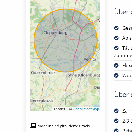
Über d
Gesu
Ab s
Täti
Zahnmed
Flex
Woc
Über d
Leaflet | ©
OpenStreetMap
Zah
2-3 
Moderne / digitalisierte Praxis
Beha