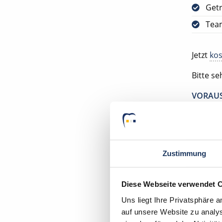
Get
Tea
Jetzt
kos
Bitte s
VORAUS
DEUTSC
Ihr Deu
Zahnarz
Zustimmung
49692 C
Diese Webseite verwendet 
Uns liegt Ihre Privatsphäre 
auf unsere Website zu analys