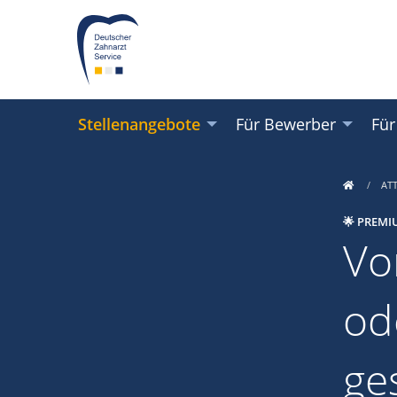
Stellenangebote
Für Bewerber
Für
AT
🌟 PREMI
Vo
od
ge