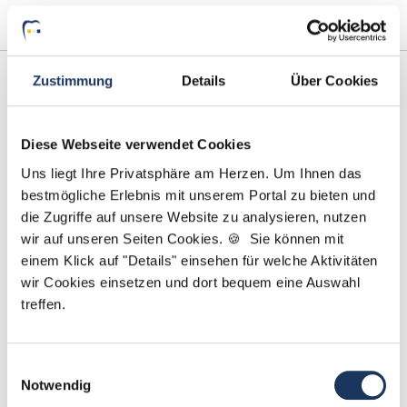
Zustimmung
Details
Über Cookies
Diese Webseite verwendet Cookies
Uns liegt Ihre Privatsphäre am Herzen. Um Ihnen das
bestmögliche Erlebnis mit unserem Portal zu bieten und
die Zugriffe auf unsere Website zu analysieren, nutzen
Sarah Grützmacher
wir auf unseren Seiten Cookies. 🍪 Sie können mit
einem Klick auf "Details" einsehen für welche Aktivitäten
Ansprechpartnerin
wir Cookies einsetzen und dort bequem eine Auswahl
treffen.
Gerne helfe ich Ihnen dabei, eine neue Stelle in
einer Zahnarztpraxis zu finden. Kontaktieren Sie
mich gerne, wenn Sie Fragen zu unserem Service
Einwilligungsauswahl
haben.
Notwendig