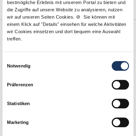
bestmögliche Erlebnis mit unserem Portal zu bieten und
die Zugriffe auf unsere Website zu analysieren, nutzen
wir auf unseren Seiten Cookies. 🍪 Sie können mit
einem Klick auf "Details" einsehen für welche Aktivitäten
wir Cookies einsetzen und dort bequem eine Auswahl
treffen.
Einwilligungsauswahl
Notwendig
Marcel Willing
Präferenzen
Ansprechpartner
Statistiken
Gemeinsam finden wir die Zahnarztpraxis, die zu
Ihnen und Ihren beruflichen Zielen passt. Wenn Sie
Fragen zu Ihrer Bewerbung oder zu unseren
Marketing
Jobangeboten haben, stehe ich Ihnen jederzeit zur
Verfügung!