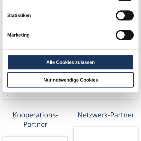
Tel.: +49 (0) 521 / 911 730 42
Fax: +49 (0) 521 / 911 730 41
Statistiken
bewerbung@dzas.de
Marketing
Alle Cookies zulassen
Nur notwendige Cookies
Kooperations-
Netzwerk-Partner
Partner