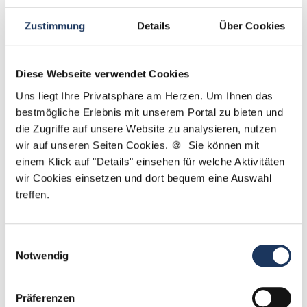
Zustimmung
Details
Über Cookies
Diese Webseite verwendet Cookies
Uns liegt Ihre Privatsphäre am Herzen. Um Ihnen das
Sarah Grützmacher
bestmögliche Erlebnis mit unserem Portal zu bieten und
die Zugriffe auf unsere Website zu analysieren, nutzen
Ansprechpartnerin
wir auf unseren Seiten Cookies. 🍪 Sie können mit
Gerne helfe ich Ihnen dabei, eine neue Stelle in
einem Klick auf "Details" einsehen für welche Aktivitäten
wir Cookies einsetzen und dort bequem eine Auswahl
einer Zahnarztpraxis zu finden. Kontaktieren Sie
treffen.
mich gerne, wenn Sie Fragen zu unserem Service
haben.
Einwilligungsauswahl
Jetzt zur kostenlosen Stellenanfrage
Notwendig
Kontakt
Präferenzen