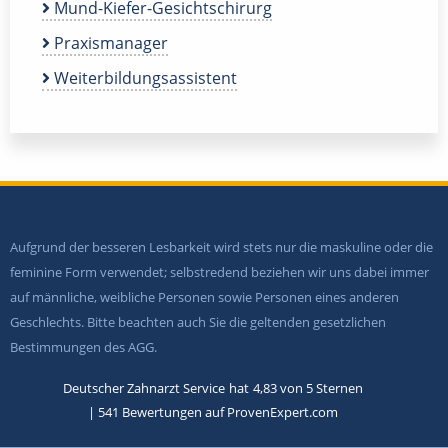
Mund-Kiefer-Gesichtschirurg
Praxismanager
Weiterbildungsassistent
Aufgrund der besseren Lesbarkeit wird stets nur die maskuline oder die
feminine Form verwendet; selbstredend beziehen wir uns dabei immer
auf männliche, weibliche Personen sowie Personen eines anderen
Geschlechts. Bitte beachten auch Sie die geltenden gesetzlichen
Bestimmungen des AGG.
Deutscher Zahnarzt Service
hat
4,83
von
5
Sternen
|
541
Bewertungen auf ProvenExpert.com