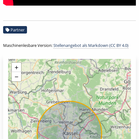
Partner
Maschinenlesbare Version:
Stellenangebot als Markdown (CC BY 4.0)
+
−