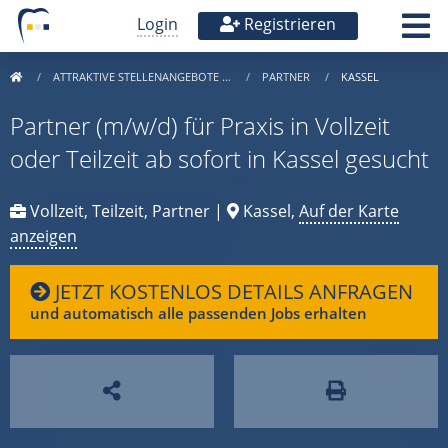
Login
Registrieren
ATTRAKTIVE STELLENANGEBOTE …
PARTNER
KASSEL
Partner (m/w/d) für Praxis in Vollzeit
oder Teilzeit ab sofort in Kassel gesucht
Vollzeit, Teilzeit, Partner |
Kassel,
Auf der Karte
anzeigen
JETZT KOSTENLOS DETAILS ANFRAGEN
und automatisch alle passenden Jobs erhalten