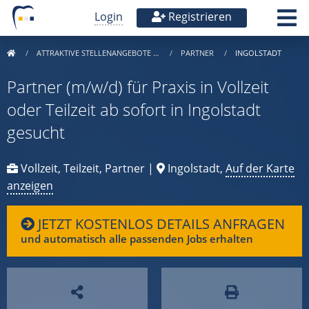
Login
Registrieren
ATTRAKTIVE STELLENANGEBOTE …
PARTNER
INGOLSTADT
Partner (m/w/d) für Praxis in Vollzeit
oder Teilzeit ab sofort in Ingolstadt
gesucht
Vollzeit, Teilzeit, Partner |
Ingolstadt,
Auf der Karte
anzeigen
JETZT KOSTENLOS DETAILS ANFRAGEN
und automatisch alle passenden Jobs erhalten