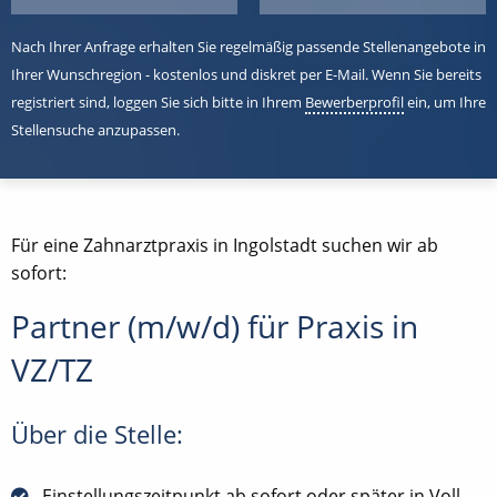
Nach Ihrer Anfrage erhalten Sie regelmäßig passende Stellenangebote in
Ihrer Wunschregion - kostenlos und diskret per E-Mail. Wenn Sie bereits
registriert sind, loggen Sie sich bitte in Ihrem
Bewerberprofil
ein, um Ihre
Stellensuche anzupassen.
Für eine Zahnarztpraxis in Ingolstadt suchen wir ab
sofort:
Partner (m/w/d) für Praxis in
VZ/TZ
Über die Stelle:
Einstellungszeitpunkt ab sofort oder später in Voll-