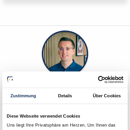
Robert Braun
Ansprechpartner
Zustimmung
Details
Über Cookies
Ich unterstütze Sie gerne bei der Suche nach Ihrer
Traumstelle in Ihrer Wunschregion. Bei Fragen zu
Diese Webseite verwendet Cookies
unserem Service stehe ich Ihnen gerne zur
Uns liegt Ihre Privatsphäre am Herzen. Um Ihnen das
Verfügung.