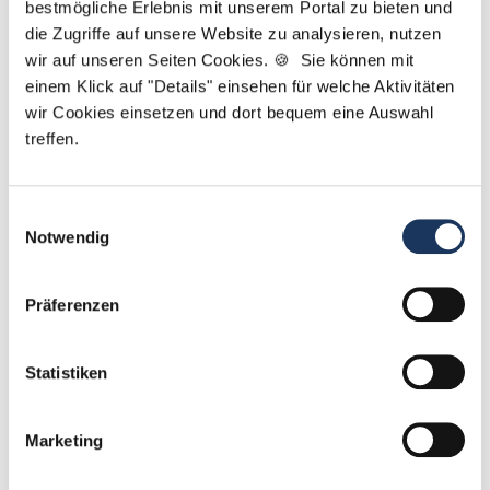
bestmögliche Erlebnis mit unserem Portal zu bieten und
die Zugriffe auf unsere Website zu analysieren, nutzen
Jetzt zur kostenlosen Stellenanfrage
wir auf unseren Seiten Cookies. 🍪 Sie können mit
einem Klick auf "Details" einsehen für welche Aktivitäten
wir Cookies einsetzen und dort bequem eine Auswahl
Kontakt
treffen.
Tel.: +49 (0) 521 / 911 730 42
Fax: +49 (0) 521 / 911 730 41
Einwilligungsauswahl
bewerbung@dzas.de
Notwendig
Präferenzen
Statistiken
Marketing