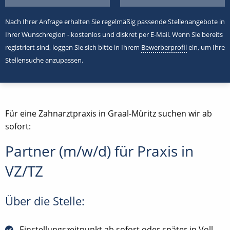
Nach Ihrer Anfrage erhalten Sie regelmäßig passende Stellenangebote in
Ihrer Wunschregion - kostenlos und diskret per E-Mail. Wenn Sie bereits
registriert sind, loggen Sie sich bitte in Ihrem
Bewerberprofil
ein, um Ihre
Stellensuche anzupassen.
Für eine Zahnarztpraxis in Graal-Müritz suchen wir ab
sofort:
Partner (m/w/d) für Praxis in
VZ/TZ
Über die Stelle:
Einstellungszeitpunkt ab sofort oder später in Voll-