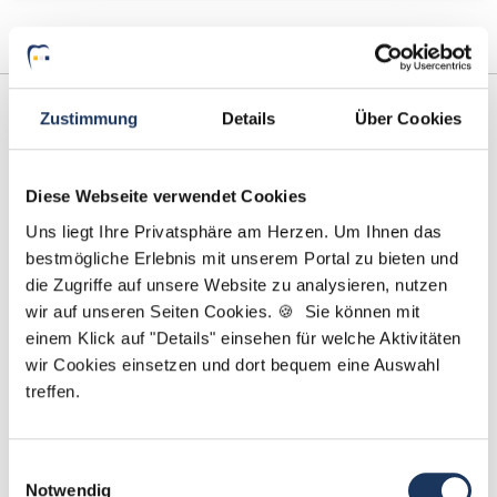
Zustimmung
Details
Über Cookies
Diese Webseite verwendet Cookies
Uns liegt Ihre Privatsphäre am Herzen. Um Ihnen das
bestmögliche Erlebnis mit unserem Portal zu bieten und
die Zugriffe auf unsere Website zu analysieren, nutzen
Kevin Beck - Teamleiter
wir auf unseren Seiten Cookies. 🍪 Sie können mit
einem Klick auf "Details" einsehen für welche Aktivitäten
Ansprechpartner
wir Cookies einsetzen und dort bequem eine Auswahl
Zusammen finden wir Ihre neue Traumstelle in
treffen.
einer Zahnarztpraxis. Sie benötigen Unterstützung
beim Ausfüllen Ihres Bewerberprofils oder haben
Einwilligungsauswahl
Fragen zu unseren Stellenanzeigen? Ich helfe Ihnen
Notwendig