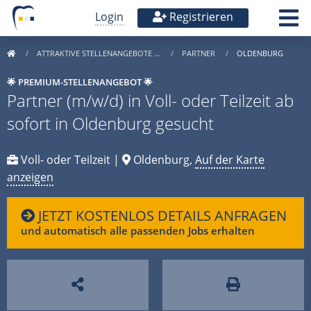
Login
Registrieren
ATTRAKTIVE STELLENANGEBOTE …
PARTNER
OLDENBURG
🌟 PREMIUM-STELLENANGEBOT 🌟
Partner (m/w/d) in Voll- oder Teilzeit ab
sofort in Oldenburg gesucht
Voll- oder Teilzeit |
Oldenburg,
Auf der Karte
anzeigen
JETZT KOSTENLOS DETAILS ANFRAGEN
und automatisch alle passenden Jobs erhalten