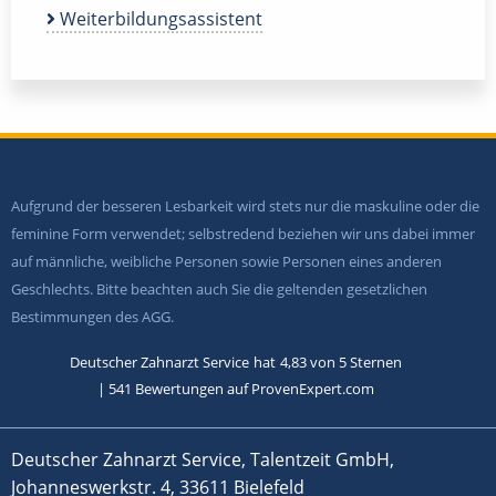
Weiterbildungsassistent
Aufgrund der besseren Lesbarkeit wird stets nur die maskuline oder die
feminine Form verwendet; selbstredend beziehen wir uns dabei immer
auf männliche, weibliche Personen sowie Personen eines anderen
Geschlechts. Bitte beachten auch Sie die geltenden gesetzlichen
Bestimmungen des AGG.
Deutscher Zahnarzt Service
hat
4,83
von
5
Sternen
|
541
Bewertungen auf ProvenExpert.com
Deutscher Zahnarzt Service, Talentzeit GmbH,
Johanneswerkstr. 4, 33611 Bielefeld