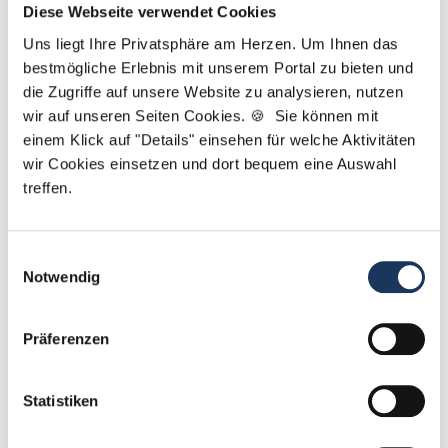
Ansprechpartnerin
Diese Webseite verwendet Cookies
Sie suchen eine neue Herausforderung in der
Uns liegt Ihre Privatsphäre am Herzen. Um Ihnen das
bestmögliche Erlebnis mit unserem Portal zu bieten und
Zahnmedizin? Gemeinsam finden wir die passende
die Zugriffe auf unsere Website zu analysieren, nutzen
Praxis für Sie. Bei Fragen zu Ihrem Profil oder
wir auf unseren Seiten Cookies. 🍪 Sie können mit
unseren Stellen bin ich gerne für Sie da!
einem Klick auf "Details" einsehen für welche Aktivitäten
wir Cookies einsetzen und dort bequem eine Auswahl
Jetzt zur kostenlosen Stellenanfrage
treffen.
Kontakt
Einwilligungsauswahl
Tel.: +49 (0) 521 / 911 730 42
Notwendig
Fax: +49 (0) 521 / 911 730 41
bewerbung@dzas.de
Präferenzen
Statistiken