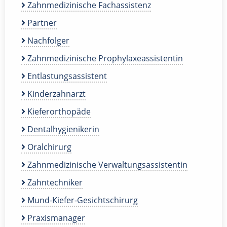
Zahnmedizinische Fachassistenz
Partner
Nachfolger
Zahnmedizinische Prophylaxeassistentin
Entlastungsassistent
Kinderzahnarzt
Kieferorthopäde
Dentalhygienikerin
Oralchirurg
Zahnmedizinische Verwaltungsassistentin
Zahntechniker
Mund-Kiefer-Gesichtschirurg
Praxismanager