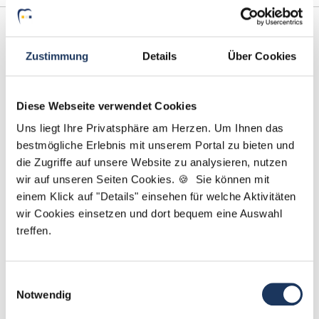
Zustimmung
Details
Über Cookies
Diese Webseite verwendet Cookies
Uns liegt Ihre Privatsphäre am Herzen. Um Ihnen das
Marcel Willing
bestmögliche Erlebnis mit unserem Portal zu bieten und
die Zugriffe auf unsere Website zu analysieren, nutzen
Ansprechpartner
wir auf unseren Seiten Cookies. 🍪 Sie können mit
einem Klick auf "Details" einsehen für welche Aktivitäten
Gemeinsam finden wir die Zahnarztpraxis, die zu
wir Cookies einsetzen und dort bequem eine Auswahl
Ihnen und Ihren beruflichen Zielen passt. Wenn Sie
treffen.
Fragen zu Ihrer Bewerbung oder zu unseren
Jobangeboten haben, stehe ich Ihnen jederzeit zur
Verfügung!
Einwilligungsauswahl
Notwendig