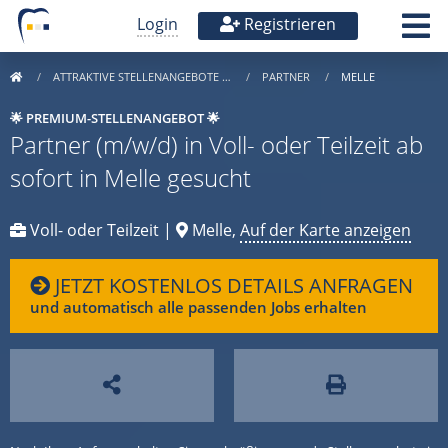
Login
Registrieren
ATTRAKTIVE STELLENANGEBOTE …
PARTNER
MELLE
🌟 PREMIUM-STELLENANGEBOT 🌟
Partner (m/w/d) in Voll- oder Teilzeit ab
sofort in Melle gesucht
Voll- oder Teilzeit |
Melle,
Auf der Karte anzeigen
JETZT KOSTENLOS DETAILS ANFRAGEN
und automatisch alle passenden Jobs erhalten