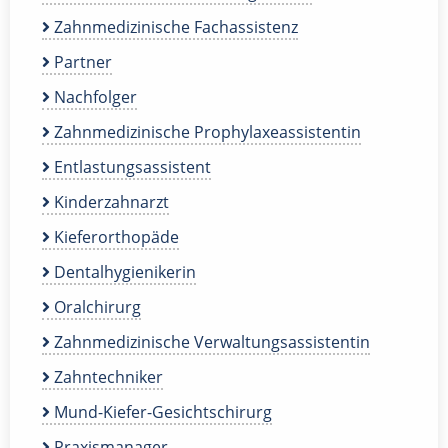
Zahnmedizinische Fachassistenz
Partner
Nachfolger
Zahnmedizinische Prophylaxeassistentin
Entlastungsassistent
Kinderzahnarzt
Kieferorthopäde
Dentalhygienikerin
Oralchirurg
Zahnmedizinische Verwaltungsassistentin
Zahntechniker
Mund-Kiefer-Gesichtschirurg
Praxismanager