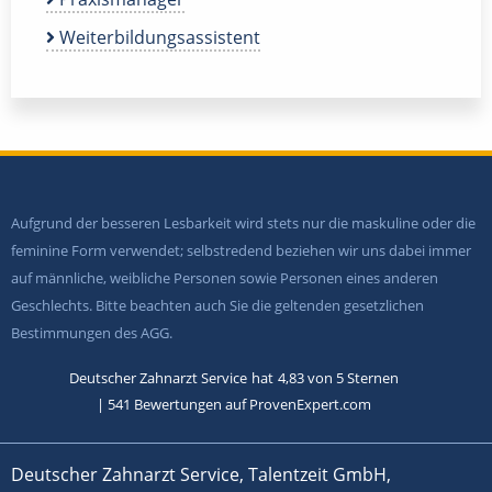
Weiterbildungsassistent
Aufgrund der besseren Lesbarkeit wird stets nur die maskuline oder die
feminine Form verwendet; selbstredend beziehen wir uns dabei immer
auf männliche, weibliche Personen sowie Personen eines anderen
Geschlechts. Bitte beachten auch Sie die geltenden gesetzlichen
Bestimmungen des AGG.
Deutscher Zahnarzt Service
hat
4,83
von
5
Sternen
|
541
Bewertungen auf ProvenExpert.com
Deutscher Zahnarzt Service, Talentzeit GmbH,