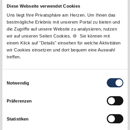
Ansprechpartnerin
Diese Webseite verwendet Cookies
Uns liegt Ihre Privatsphäre am Herzen. Um Ihnen das
Gerne helfe ich Ihnen dabei, eine neue Stelle in
bestmögliche Erlebnis mit unserem Portal zu bieten und
einer Zahnarztpraxis zu finden. Kontaktieren Sie
die Zugriffe auf unsere Website zu analysieren, nutzen
mich gerne, wenn Sie Fragen zu unserem Service
wir auf unseren Seiten Cookies. 🍪 Sie können mit
haben.
einem Klick auf "Details" einsehen für welche Aktivitäten
wir Cookies einsetzen und dort bequem eine Auswahl
Jetzt zur kostenlosen Stellenanfrage
treffen.
Kontakt
Einwilligungsauswahl
Notwendig
Tel.: +49 (0) 521 / 911 730 42
Fax: +49 (0) 521 / 911 730 41
bewerbung@dzas.de
Präferenzen
Statistiken