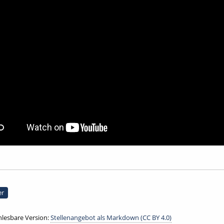
er
lesbare Version:
Stellenangebot als Markdown (CC BY 4.0)