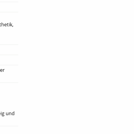
hetik,
ner
eig und