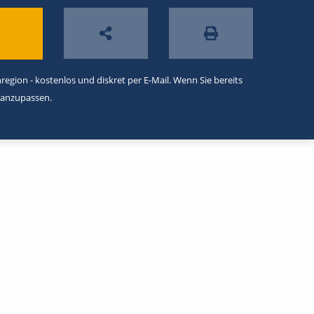
egion - kostenlos und diskret per E-Mail. Wenn Sie bereits
 anzupassen.