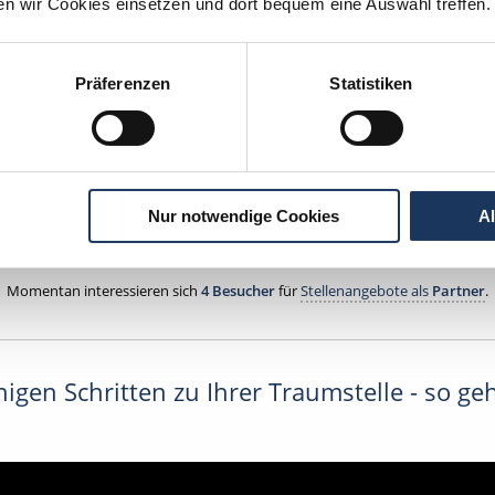
ten wir Cookies einsetzen und dort bequem eine Auswahl treffen.
tscher Zahnarzt Service
tpraxis Lengede
Präferenzen
Statistiken
engede
Nur notwendige Cookies
A
Jetzt kostenlos Details anfragen
Momentan interessieren sich
4 Besucher
für
Stellenangebote als
Partner
.
igen Schritten zu Ihrer Traumstelle - so geh