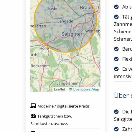
Ab s
Täti
Zahnmed
Schiene
Schmerz
Ber
Flex
Es w
intensi
Leaflet | ©
OpenStreetMap
Über d
Moderne / digitalisierte Praxis
Die 
Tankgutschein bzw.
Salzgitt
Fahrtkostenzuschuss
Zah