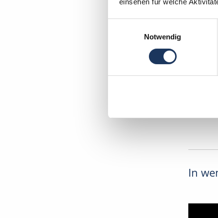
einsehen für welche Aktivitä
Ihr Deu
Einwilligungsauswahl
Zahnarz
Notwendig
38268 L
In wen