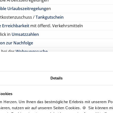
ible Arbeitszeitregelungen
ible Urlaubszeitregelung
en
rtkostenzuschuss /
Tankgutschein
 Erreichbarkeit
mit öffentl. Verkehrsmitteln
lick in
Umsatzzahlen
on zur Nachfolge
e bei der
Wohnungssuche
on zur Partnerschaft
mit/ohne Kapitalbeteiligung
rlaubstage
Details
tenlos Details anfragen
Cookies
ehen Sie von Bewerbungen per Post oder E-Mail ab.
am Herzen. Um Ihnen das bestmögliche Erlebnis mit unserem Port
SETZUNG FÜR EINE BEWERBUNG BEI UNSEREN KUNDEN I
ieren, nutzen wir auf unseren Seiten Cookies. 🍪 Sie können mit
HE APPROBATION