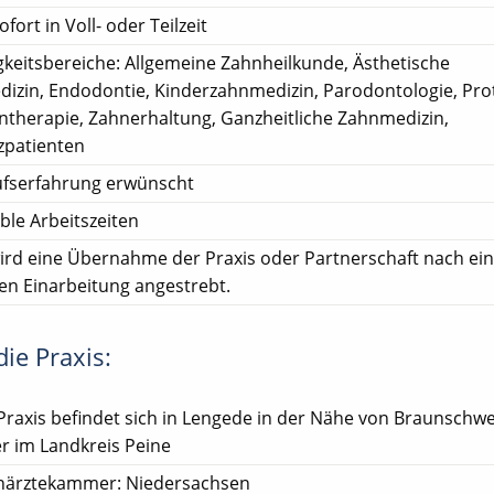
ofort in Voll- oder Teilzeit
gkeitsbereiche: Allgemeine Zahnheilkunde, Ästhetische
izin, Endodontie, Kinderzahnmedizin, Parodontologie, Prot
ntherapie, Zahnerhaltung, Ganzheitliche Zahnmedizin,
patienten
ufserfahrung erwünscht
ible Arbeitszeiten
ird eine Übernahme der Praxis oder Partnerschaft nach ei
ven Einarbeitung angestrebt.
ie Praxis:
Praxis befindet sich in Lengede in der Nähe von Braunschw
er im Landkreis Peine
närztekammer: Niedersachsen