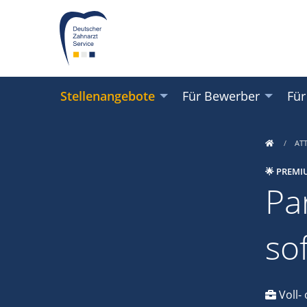
Stellenangebote
Für Bewerber
Für
AT
🌟 PREMI
Par
so
Voll- 