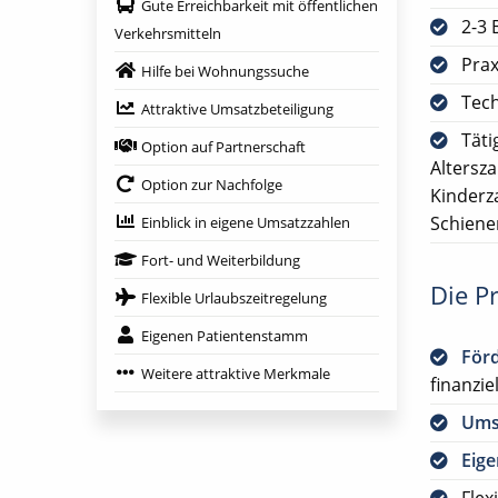
Gute Erreichbarkeit mit öffentlichen
2-3 
Verkehrsmitteln
Prax
Hilfe bei Wohnungssuche
Tech
Attraktive Umsatzbeteiligung
Täti
Option auf Partnerschaft
Altersz
Option zur Nachfolge
Kinderz
Schiene
Einblick in eigene Umsatzzahlen
Fort- und Weiterbildung
Die Pr
Flexible Urlaubszeitregelung
Eigenen Patientenstamm
För
Weitere attraktive Merkmale
finanzie
Ums
Eig