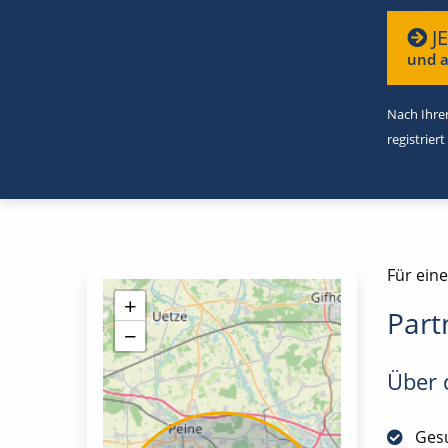
J
und a
Nach Ihrer
registriert
Für eine
+
Part
−
Über d
Gesu