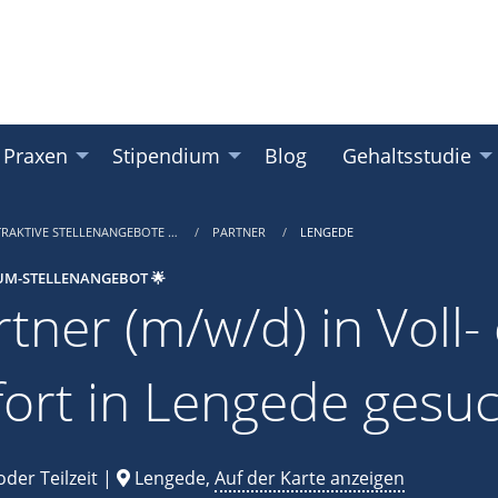
 Praxen
Stipendium
Blog
Gehaltsstudie
TRAKTIVE STELLENANGEBOTE …
PARTNER
LENGEDE
UM-STELLENANGEBOT 🌟
tner (m/w/d) in Voll- 
fort in Lengede gesu
oder Teilzeit |
Lengede,
Auf der Karte anzeigen