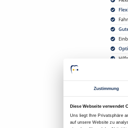
Flex
Flex
Fah
Gute
Einb
Opti
Hilf
Opti
30 U
Zustimmung
Jetzt
kos
Diese Webseite verwendet 
Bitte s
Uns liegt Ihre Privatsphäre 
VORAUS
auf unsere Website zu analys
DEUTSC