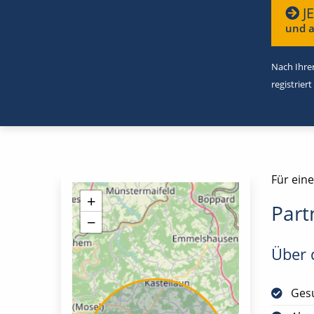
J
und a
Nach Ihrer
registriert
Für eine
+
Part
−
Über d
Gesu