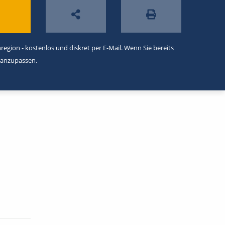
egion - kostenlos und diskret per E-Mail. Wenn Sie bereits
 anzupassen.