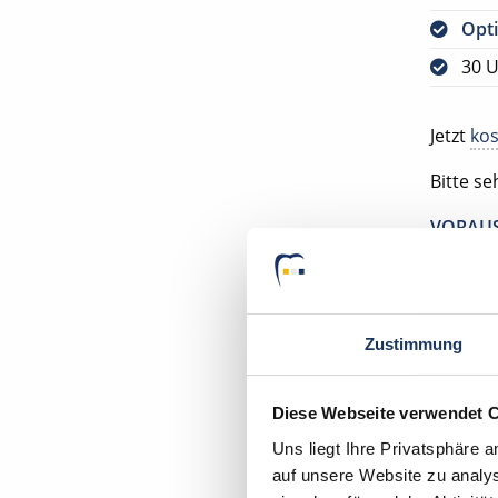
Opti
30 U
Jetzt
kos
Bitte s
VORAUS
DEUTSC
Ihr Deu
Zahnarz
Zustimmung
08107 K
Diese Webseite verwendet 
Uns liegt Ihre Privatsphäre 
auf unsere Website zu analys