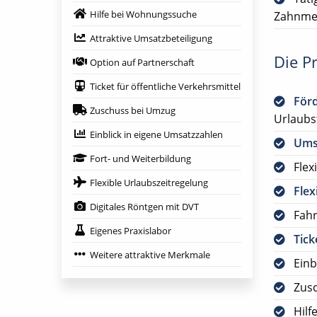
Hilfe bei Wohnungssuche
Zahnmed
Attraktive Umsatzbeteiligung
Die Pr
Option auf Partnerschaft
Ticket für öffentliche Verkehrsmittel
För
Zuschuss bei Umzug
Urlaubs
Einblick in eigene Umsatzzahlen
Ums
Fort- und Weiterbildung
Flex
Flexible Urlaubszeitregelung
Flex
Digitales Röntgen mit DVT
Fah
Eigenes Praxislabor
Tick
Weitere attraktive Merkmale
Einb
Zus
Hilf