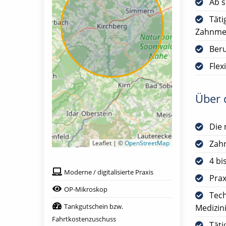
Ab s
Täti
Zahnmed
Ber
Flex
Über d
Die 
Zah
Leaflet | ©
OpenStreetMap
4 bi
Moderne / digitalisierte Praxis
Prax
OP-Mikroskop
Tech
Tankgutschein bzw.
Medizin
Fahrtkostenzuschuss
Täti