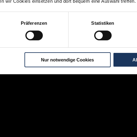
ten wir Cookies einsetzen und dort bequem eine Auswahl treffen.
Momentan interessieren sich
7 Besucher
für
Stellenangebote als
Partner
.
Präferenzen
Statistiken
igen Schritten zu Ihrer Traumstelle - so geh
Nur notwendige Cookies
A