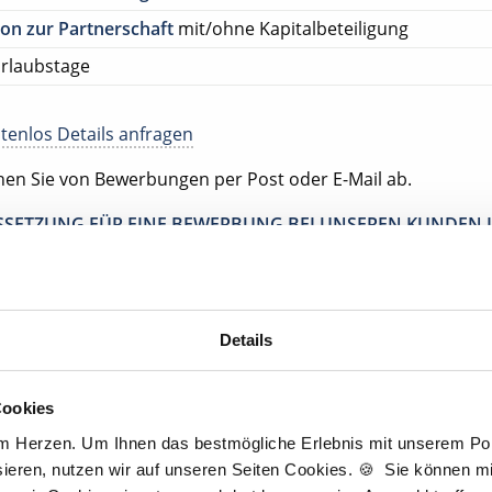
on zur Partnerschaft
mit/ohne Kapitalbeteiligung
rlaubstage
tenlos Details anfragen
ehen Sie von Bewerbungen per Post oder E-Mail ab.
SETZUNG FÜR EINE BEWERBUNG BEI UNSEREN KUNDEN I
HE APPROBATION
tscher Zahnarzt Service
tpraxis Kirchberg
Details
irchberg
Cookies
am Herzen. Um Ihnen das bestmögliche Erlebnis mit unserem Port
ieren, nutzen wir auf unseren Seiten Cookies. 🍪 Sie können mit
Jetzt kostenlos Details anfragen