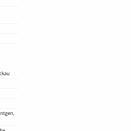
ickau
ntgen,
che