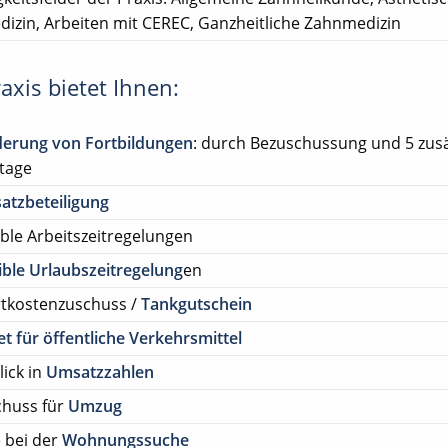
izin, Arbeiten mit CEREC, Ganzheitliche Zahnmedizin
axis bietet Ihnen:
derung von Fortbildungen
: durch Bezuschussung und 5 zusä
tage
atzbeteiligung
ible Arbeitszeitregelungen
ible Urlaubszeitregelung
en
rtkostenzuschuss /
Tankgutschein
et für öffentliche Verkehrsmittel
lick in
Umsatzzahlen
chuss für
Umzug
e bei der
Wohnungssuche