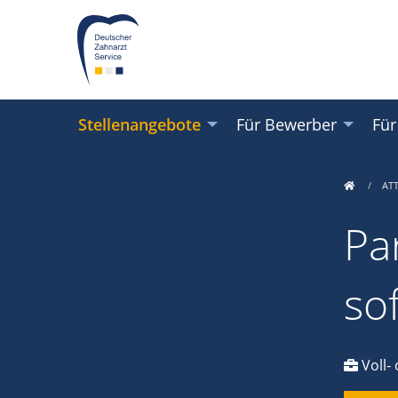
Stellenangebote
Für Bewerber
Für
AT
Par
so
Voll- 