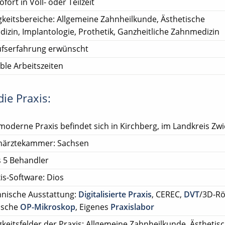
ofort in Voll- oder Teilzeit
gkeitsbereiche: Allgemeine Zahnheilkunde, Ästhetische
izin, Implantologie, Prothetik, Ganzheitliche Zahnmedizin
ufserfahrung erwünscht
ible Arbeitszeiten
ie Praxis:
moderne Praxis befindet sich in Kirchberg, im Landkreis Zw
närztekammer: Sachsen
s 5 Behandler
is-Software: Dios
nische Ausstattung:
Digitalisierte Praxis
, CEREC,
DVT
/3D-Rö
ische
OP-Mikroskop
, Eigenes
Praxislabor
gkeitsfelder der Praxis: Allgemeine Zahnheilkunde, Ästhetis