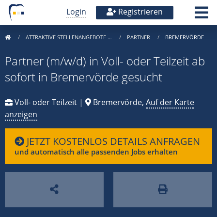
Login
Registrieren
ATTRAKTIVE STELLENANGEBOTE …
PARTNER
BREMERVÖRDE
Partner (m/w/d) in Voll- oder Teilzeit ab
sofort in Bremervörde gesucht
Voll- oder Teilzeit |
Bremervörde,
Auf der Karte
anzeigen
JETZT KOSTENLOS DETAILS ANFRAGEN
und automatisch alle passenden Jobs erhalten