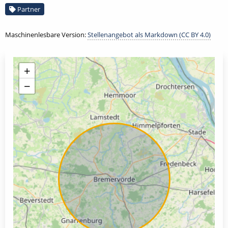
Partner
Maschinenlesbare Version:
Stellenangebot als Markdown (CC BY 4.0)
+
−