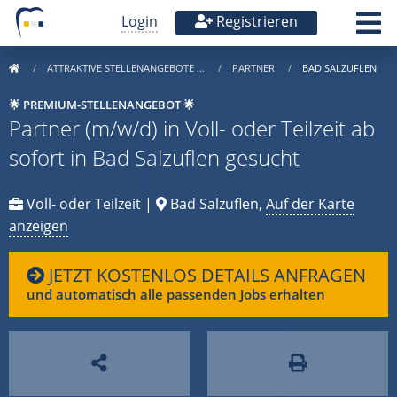
Login
Registrieren
ATTRAKTIVE STELLENANGEBOTE …
PARTNER
BAD SALZUFLEN
🌟 PREMIUM-STELLENANGEBOT 🌟
Partner (m/w/d) in Voll- oder Teilzeit ab
sofort in Bad Salzuflen gesucht
Voll- oder Teilzeit |
Bad Salzuflen,
Auf der Karte
anzeigen
JETZT KOSTENLOS DETAILS ANFRAGEN
und automatisch alle passenden Jobs erhalten