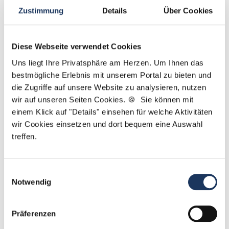
Zustimmung
Details
Über Cookies
Diese Webseite verwendet Cookies
Elvan Eskitürk
Uns liegt Ihre Privatsphäre am Herzen. Um Ihnen das
bestmögliche Erlebnis mit unserem Portal zu bieten und
Ansprechpartnerin
die Zugriffe auf unsere Website zu analysieren, nutzen
wir auf unseren Seiten Cookies. 🍪 Sie können mit
Sie suchen eine neue Herausforderung in der
einem Klick auf "Details" einsehen für welche Aktivitäten
Zahnmedizin? Gemeinsam finden wir die passende
wir Cookies einsetzen und dort bequem eine Auswahl
Praxis für Sie. Bei Fragen zu Ihrem Profil oder
treffen.
unseren Stellen bin ich gerne für Sie da!
Jetzt zur kostenlosen Stellenanfrage
Einwilligungsauswahl
Notwendig
Kontakt
Präferenzen
Tel.: +49 (0) 521 / 911 730 42