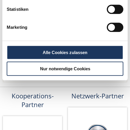
Fax: +49 (0) 521 / 911 730 41
Statistiken
bewerbung@dzas.de
Marketing
Alle Cookies zulassen
Nur notwendige Cookies
Kooperations-
Netzwerk-Partner
Partner