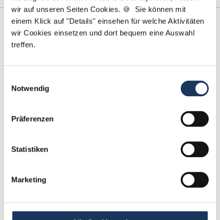
wir auf unseren Seiten Cookies. 🍪 Sie können mit
einem Klick auf "Details" einsehen für welche Aktivitäten
wir Cookies einsetzen und dort bequem eine Auswahl
treffen.
Einwilligungsauswahl
Notwendig
Yanina Weilemann
Präferenzen
Ansprechpartner
Ich unterstütze Sie dabei, die richtige
Statistiken
Zahnarztpraxis für Ihren nächsten Karriereschritt zu
finden. Bei Fragen rund um Ihre Bewerbung oder
Marketing
unsere Stellenangebote: Melden Sie sich einfach!
Jetzt zur kostenlosen Stellenanfrage