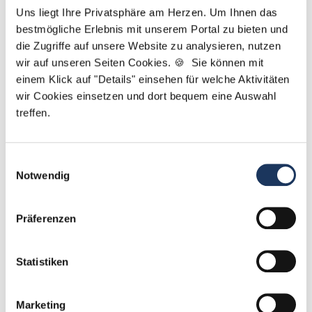
Zahnmedizin? Gemeinsam finden wir die passende
Uns liegt Ihre Privatsphäre am Herzen. Um Ihnen das
Praxis für Sie. Bei Fragen zu Ihrem Profil oder
bestmögliche Erlebnis mit unserem Portal zu bieten und
die Zugriffe auf unsere Website zu analysieren, nutzen
unseren Stellen bin ich gerne für Sie da!
wir auf unseren Seiten Cookies. 🍪 Sie können mit
einem Klick auf "Details" einsehen für welche Aktivitäten
Jetzt zur kostenlosen Stellenanfrage
wir Cookies einsetzen und dort bequem eine Auswahl
treffen.
Kontakt
Tel.: +49 (0) 521 / 911 730 42
Einwilligungsauswahl
Fax: +49 (0) 521 / 911 730 41
Notwendig
bewerbung@dzas.de
Präferenzen
Statistiken
Marketing