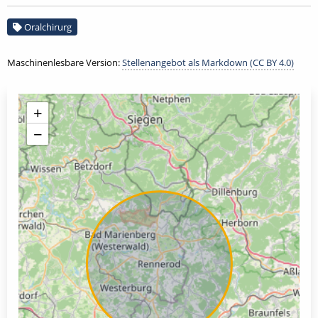
Oralchirurg
Maschinenlesbare Version:
Stellenangebot als Markdown (CC BY 4.0)
+
−