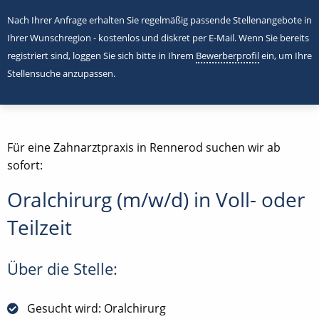
Nach Ihrer Anfrage erhalten Sie regelmäßig passende Stellenangebote in
Ihrer Wunschregion - kostenlos und diskret per E-Mail. Wenn Sie bereits
registriert sind, loggen Sie sich bitte in Ihrem
Bewerberprofil
ein, um Ihre
Stellensuche anzupassen.
Für eine Zahnarztpraxis in Rennerod suchen wir ab
sofort:
Oralchirurg (m/w/d) in Voll- oder
Teilzeit
Über die Stelle:
Gesucht wird: Oralchirurg