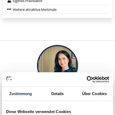
Eigenes Praxislabor
Weitere attraktive Merkmale
Elvan Eskitürk
Zustimmung
Details
Über Cookies
Ansprechpartnerin
Diese Webseite verwendet Cookies
Sie suchen eine neue Herausforderung in der