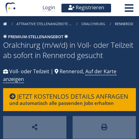
Login
Registrieren
ATTRAKTIVE STELLENANGEBOTE …
ORALCHIRURG
RENNEROD
🌟 PREMIUM-STELLENANGEBOT 🌟
Oralchirurg (m/w/d) in Voll- oder Teilzeit
ab sofort in Rennerod gesucht
Voll- oder Teilzeit |
Rennerod,
Auf der Karte
anzeigen
JETZT KOSTENLOS DETAILS ANFRAGEN
und automatisch alle passenden Jobs erhalten