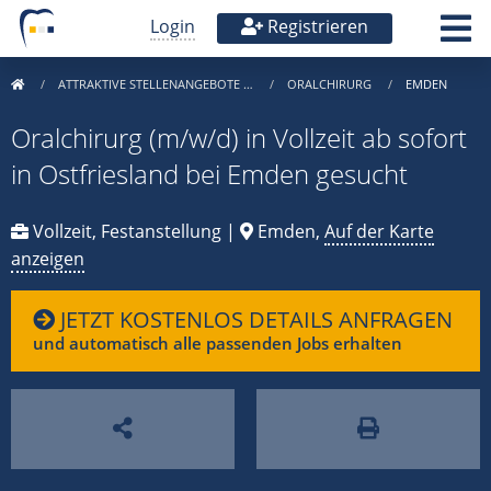
Login
Registrieren
ATTRAKTIVE STELLENANGEBOTE …
ORALCHIRURG
EMDEN
Oralchirurg (m/w/d) in Vollzeit ab sofort
in Ostfriesland bei Emden gesucht
Vollzeit, Festanstellung |
Emden,
Auf der Karte
anzeigen
JETZT KOSTENLOS DETAILS ANFRAGEN
und automatisch alle passenden Jobs erhalten