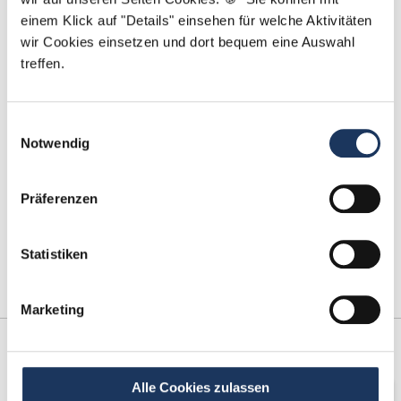
einem Klick auf "Details" einsehen für welche Aktivitäten
Tel.: +49 (0) 521 / 911 730 42
wir Cookies einsetzen und dort bequem eine Auswahl
Fax: +49 (0) 521 / 911 730 41
treffen.
bewerbung@dzas.de
Einwilligungsauswahl
Notwendig
Präferenzen
Statistiken
Marketing
Kooperations-
Netzwerk-Partner
Partner
Alle Cookies zulassen