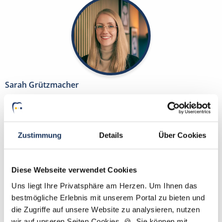
Sarah Grützmacher
Ansprechpartnerin
Gerne helfe ich Ihnen dabei, eine neue Stelle in
Zustimmung
Details
Über Cookies
einer Zahnarztpraxis zu finden. Kontaktieren Sie
mich gerne, wenn Sie Fragen zu unserem Service
haben.
Diese Webseite verwendet Cookies
Uns liegt Ihre Privatsphäre am Herzen. Um Ihnen das
Jetzt zur kostenlosen Stellenanfrage
bestmögliche Erlebnis mit unserem Portal zu bieten und
die Zugriffe auf unsere Website zu analysieren, nutzen
Kontakt
wir auf unseren Seiten Cookies. 🍪 Sie können mit