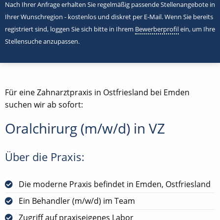
Nach Ihrer Anfrage erhalten Sie regelmäßig passende Stellenangebote in
Ihrer Wunschregion - kostenlos und diskret per E-Mail. Wenn Sie bereits
registriert sind, loggen Sie sich bitte in Ihrem
Bewerberprofil
ein, um Ihre
Stellensuche anzupassen.
Für eine Zahnarztpraxis in Ostfriesland bei Emden
suchen wir ab sofort:
Oralchirurg (m/w/d) in VZ
Über die Praxis:
Die moderne Praxis befindet in Emden, Ostfriesland
Ein Behandler (m/w/d) im Team
Zugriff auf praxiseigenes Labor