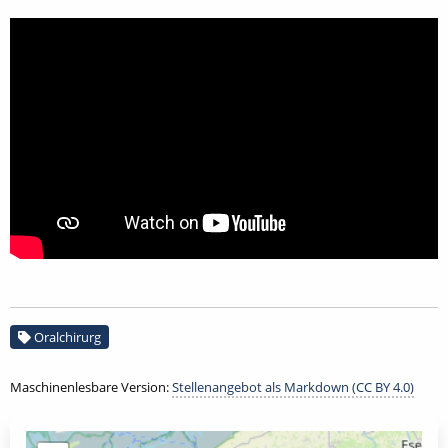
Oralchirurg
Maschinenlesbare Version:
Stellenangebot als Markdown (CC BY 4.0)