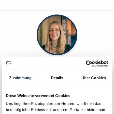
Sarah Grützmacher
Ansprechpartnerin
Zustimmung
Details
Über Cookies
Gerne helfe ich Ihnen dabei, eine neue Stelle in
einer Zahnarztpraxis zu finden. Kontaktieren Sie
mich gerne, wenn Sie Fragen zu unserem Service
Diese Webseite verwendet Cookies
haben.
Uns liegt Ihre Privatsphäre am Herzen. Um Ihnen das
bestmögliche Erlebnis mit unserem Portal zu bieten und