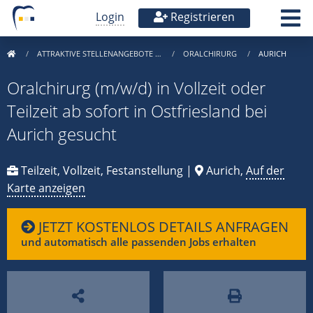
Login
Registrieren
ATTRAKTIVE STELLENANGEBOTE …
ORALCHIRURG
AURICH
Oralchirurg (m/w/d) in Vollzeit oder
Teilzeit ab sofort in Ostfriesland bei
Aurich gesucht
Teilzeit, Vollzeit, Festanstellung |
Aurich,
Auf der
Karte anzeigen
JETZT KOSTENLOS DETAILS ANFRAGEN
und automatisch alle passenden Jobs erhalten