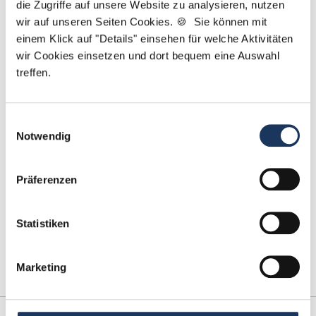
Jetzt zur kostenlosen Stellenanfrage
die Zugriffe auf unsere Website zu analysieren, nutzen
wir auf unseren Seiten Cookies. 🍪 Sie können mit
einem Klick auf "Details" einsehen für welche Aktivitäten
Kontakt
wir Cookies einsetzen und dort bequem eine Auswahl
treffen.
Tel.: +49 (0) 521 / 911 730 42
Fax: +49 (0) 521 / 911 730 41
bewerbung@dzas.de
Einwilligungsauswahl
Notwendig
Präferenzen
Statistiken
Marketing