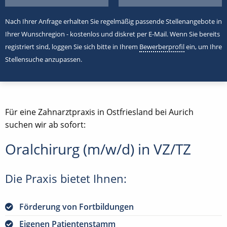
Nach Ihrer Anfrage erhalten Sie regelmäßig passende Stellenangebote in
Ihrer Wunschregion - kostenlos und diskret per E-Mail. Wenn Sie bereits
registriert sind, loggen Sie sich bitte in Ihrem
Bewerberprofil
ein, um Ihre
Stellensuche anzupassen.
Für eine Zahnarztpraxis in Ostfriesland bei Aurich
suchen wir ab sofort:
Oralchirurg (m/w/d) in VZ/TZ
Die Praxis bietet Ihnen:
Förderung von Fortbildungen
Eigenen Patientenstamm