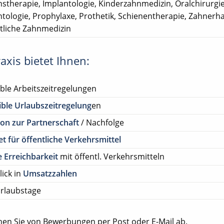
nstherapie, Implantologie, Kinderzahnmedizin, Oralchirurgie
tologie, Prophylaxe, Prothetik, Schienentherapie, Zahnerha
tliche Zahnmedizin
axis bietet Ihnen:
ible Arbeitszeitregelungen
ible Urlaubszeitregelung
en
on zur Partnerschaft
/ Nachfolge
et für öffentliche Verkehrsmittel
 Erreichbarkeit
mit öffentl. Verkehrsmitteln
lick in
Umsatzzahlen
rlaubstage
ehen Sie von Bewerbungen per Post oder E-Mail ab.