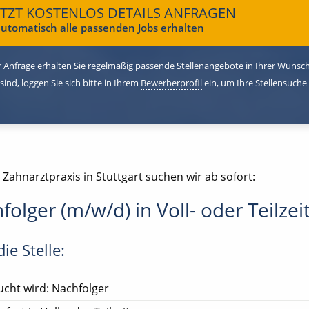
ETZT KOSTENLOS DETAILS ANFRAGEN
utomatisch alle passenden Jobs erhalten
 Anfrage erhalten Sie regelmäßig passende Stellenangebote in Ihrer Wunschr
 sind, loggen Sie sich bitte in Ihrem
Bewerberprofil
ein, um Ihre Stellensuche
 Zahnarztpraxis in Stuttgart suchen wir ab sofort:
folger (m/w/d) in Voll- oder Teilzei
ie Stelle:
cht wird: Nachfolger