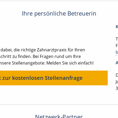
Ihre persönliche Betreuerin
K
T
F
 dabei, die richtige Zahnarztpraxis für Ihren
chritt zu finden. Bei Fragen rund um Ihre
A
ere Stellenangebote: Melden Sie sich einfach!
D
t zur kostenlosen Stellenanfrage
J
3
Netzwerk-Partner