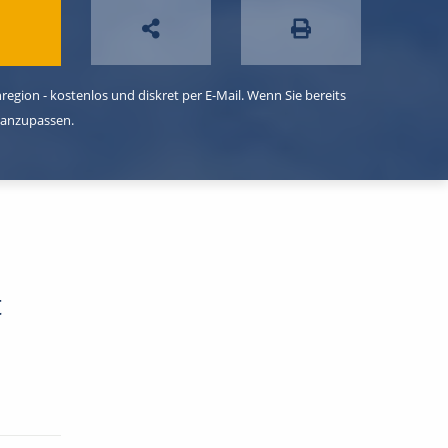
egion - kostenlos und diskret per E-Mail. Wenn Sie bereits
 anzupassen.
t