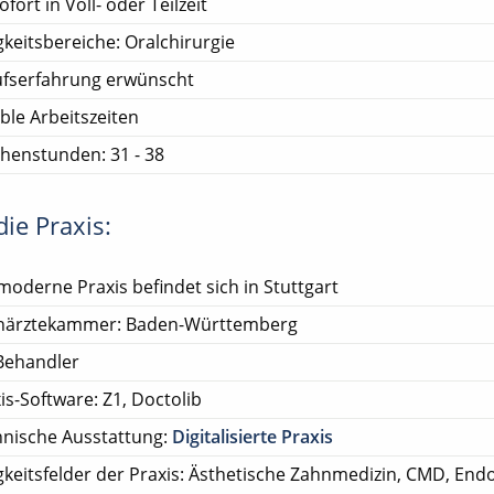
ofort in Voll- oder Teilzeit
gkeitsbereiche: Oralchirurgie
ufserfahrung erwünscht
ible Arbeitszeiten
henstunden: 31 - 38
ie Praxis:
moderne Praxis befindet sich in Stuttgart
närztekammer: Baden-Württemberg
Behandler
is-Software: Z1, Doctolib
nische Ausstattung:
Digitalisierte Praxis
gkeitsfelder der Praxis: Ästhetische Zahnmedizin, CMD, End