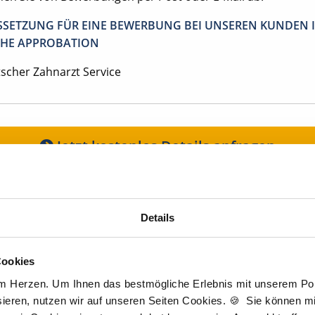
SETZUNG FÜR EINE BEWERBUNG BEI UNSEREN KUNDEN I
HE APPROBATION
tscher Zahnarzt Service
Jetzt kostenlos Details anfragen
Momentan interessieren sich
3 Besucher
für
Stellenangebote als
Nachfolge
Details
igen Schritten zu Ihrer Traumstelle - so geh
Cookies
am Herzen. Um Ihnen das bestmögliche Erlebnis mit unserem Port
ieren, nutzen wir auf unseren Seiten Cookies. 🍪 Sie können mit