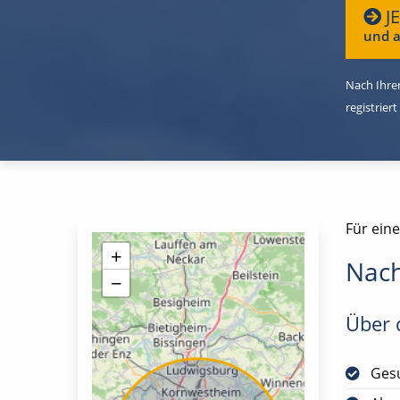
J
und a
Nach Ihrer
registriert
Für eine
+
Nach
−
Über d
Gesu