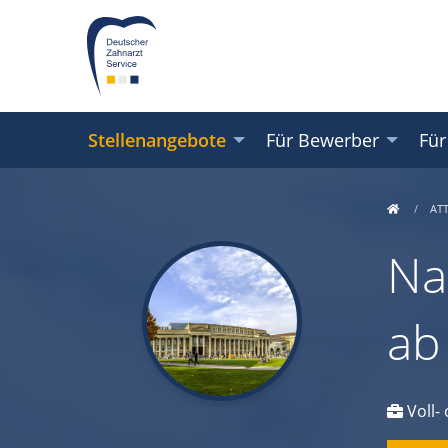
Stellenangebote
Für Bewerber
Für
AT
Na
ab
Voll- 