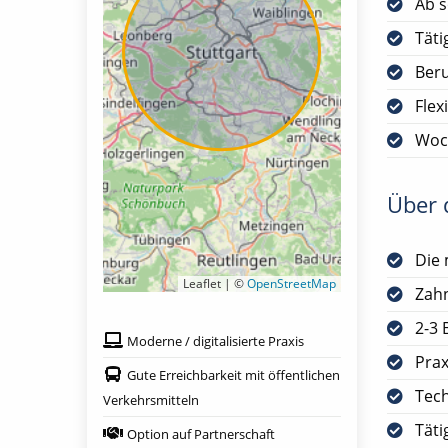
Ab s
Täti
Ber
Flex
Woc
Über d
Die 
Leaflet | ©
OpenStreetMap
Zah
2-3 
Moderne / digitalisierte Praxis
Prax
Gute Erreichbarkeit mit öffentlichen
Tech
Verkehrsmitteln
Täti
Option auf Partnerschaft